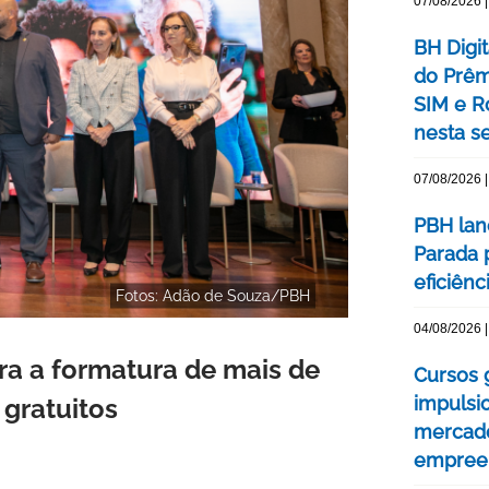
07/08/2026 |
BH Digi
do Prêm
SIM e Ro
nesta se
07/08/2026 |
PBH lan
Parada 
eficiên
Fotos: Adão de Souza/PBH
04/08/2026 |
bra a formatura de mais de
Cursos 
impulsi
gratuitos
mercado
empree