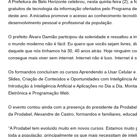
A Prefeitura de Belo Horizonte celebrou, nesta quinta-feira (2), a
gratuitos de tecnologia da informação ofertados pelo Programa de
deste ano. A iniciativa promove o acesso ao conhecimento tecnol
desenvolvimento pessoal e profissional da população.
O prefeito Álvaro Damião participou da solenidade e ressaltou a i
o mundo moderno não é fácil. Eu quero que vocês sejam livres, di
daquele que nós tínhamos há 30, 40 anos atrás. Hoje ninguém co
consegue mais viver sem internet. Internet não é luxo. Internet é 
Os formandos concluíram os cursos Aprendendo a Usar Celular e Ap
Slides, Criação de Conteúdos e Oportunidades com Inteligência Artif
Introdução à Inteligência Artificial e Aplicações no Dia a Dia, 
Eletrônica e Programação Web.
O evento contou ainda com a presença do presidente da Prodabel, 
da Prodabel, Alexandre de Castro, formandos e familiares, educador
“A Prodabel tem evoluído muito em novos cursos. Estamos muito
toda a população, principalmente os que mais necessitam de inteligê