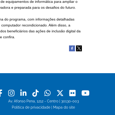
o de equipamentos de informática para ampliar o
adora e preparada para os desafios do futuro.
ágina do programa, com informações detalhadas
m computador recondicionado. Além disso, a
 beneficiários das ações de inclusão digital da
e confira.
Facebook
Instagram
Linkedin
Tiktok
Whatsapp
X
Flickr
Youtu
Av. Afonso Pena, 1212 - Centro | 30130-003
Política de privacidade
|
Mapa do site