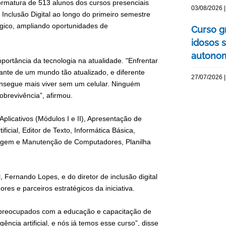
 formatura de 513 alunos dos cursos presenciais
03/08/2026 |
 Inclusão Digital ao longo do primeiro semestre
ógico, ampliando oportunidades de
Curso g
idosos 
autonom
mportância da tecnologia na atualidade. "Enfrentar
ante de um mundo tão atualizado, e diferente
27/07/2026 |
nsegue mais viver sem um celular. Ninguém
sobrevivência”, afirmou.
licativos (Módulos I e II), Apresentação de
icial, Editor de Texto, Informática Básica,
Montagem e Manutenção de Computadores, Planilha
Fernando Lopes, e do diretor de inclusão digital
es e parceiros estratégicos da iniciativa.
 preocupados com a educação e capacitação de
ncia artificial, e nós já temos esse curso”, disse