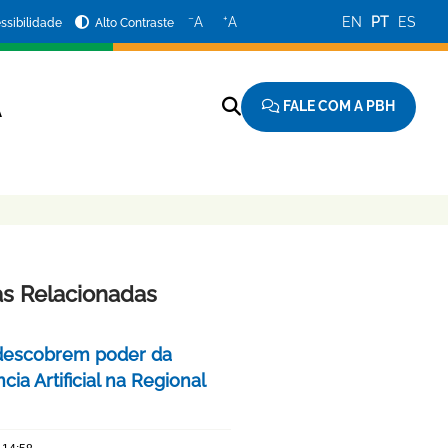
−
+
A
A
EN
PT
ES
ssibilidade
Alto Contraste
FALE COM A PBH
A
as Relacionadas
descobrem poder da
ncia Artificial na Regional