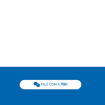
be
FALE COM A
PBH