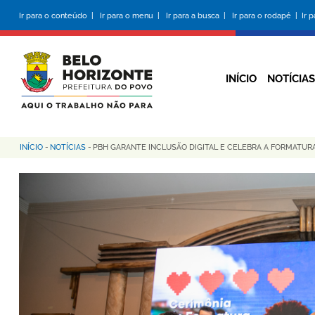
Pular
Ir para o conteúdo |
Ir para o menu |
Ir para a busca |
Ir para o rodapé |
Ir 
para
o
conteúdo
principal
INÍCIO
NOTÍCIAS
INÍCIO
-
NOTÍCIAS
-
PBH GARANTE INCLUSÃO DIGITAL E CELEBRA A FORMATUR
Trilha
de
navegação