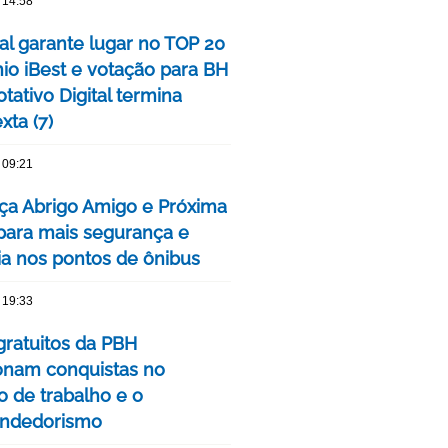
 14:58
tal garante lugar no TOP 20
io iBest e votação para BH
tativo Digital termina
xta (7)
 09:21
ça Abrigo Amigo e Próxima
para mais segurança e
cia nos pontos de ônibus
 19:33
gratuitos da PBH
onam conquistas no
 de trabalho e o
ndedorismo