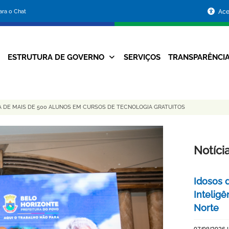
Portal
para o Chat
Ace
da
Prefeitura
ESTRUTURA DE GOVERNO
SERVIÇOS
TRANSPARÊNCI
Navegação
de
Principal
Belo
A DE MAIS DE 500 ALUNOS EM CURSOS DE TECNOLOGIA GRATUITOS
Horizonte
Notíci
Idosos 
Inteligê
Norte