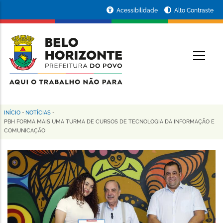
Pular
Portal
Acessibilidade
Alto Contraste
para
da
o
conteúdo
Prefeitura
O
principal
de
Belo
Horizonte
INÍCIO
-
NOTÍCIAS
-
Trilha
PBH FORMA MAIS UMA TURMA DE CURSOS DE TECNOLOGIA DA INFORMAÇÃO E
COMUNICAÇÃO
de
navegação