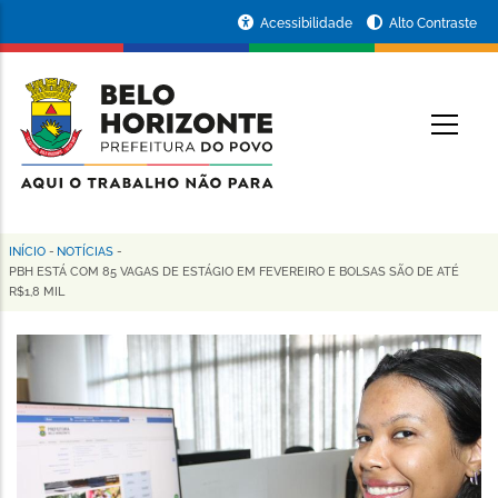
Pular
Portal
Acessibilidade
Alto Contraste
para
da
o
conteúdo
Prefeitura
O
principal
de
Belo
Horizonte
INÍCIO
-
NOTÍCIAS
-
Trilha
PBH ESTÁ COM 85 VAGAS DE ESTÁGIO EM FEVEREIRO E BOLSAS SÃO DE ATÉ
R$1,8 MIL
de
navegação