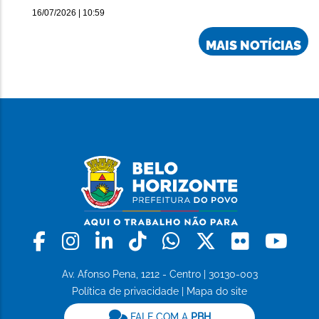
16/07/2026 | 10:59
MAIS NOTÍCIAS
Facebook
Instagram
Linkedin
Tiktok
Whatsapp
X
Flickr
Yo
Av. Afonso Pena, 1212 - Centro | 30130-003
Política de privacidade
|
Mapa do site
FALE COM A
PBH