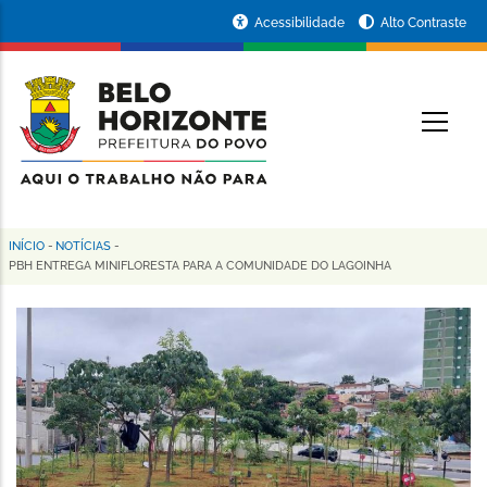
Pular
Portal
Acessibilidade
Alto Contraste
para
da
o
conteúdo
Prefeitura
O
principal
de
Belo
Horizonte
INÍCIO
-
NOTÍCIAS
-
Trilha
PBH ENTREGA MINIFLORESTA PARA A COMUNIDADE DO LAGOINHA
de
navegação