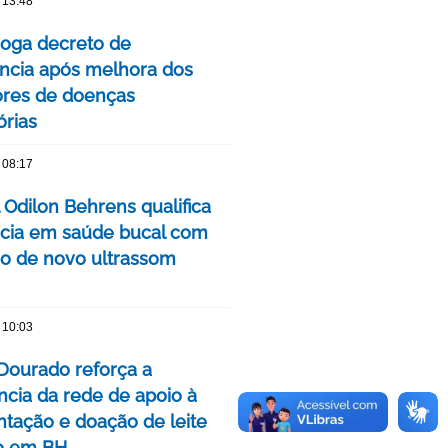
 13:48
oga decreto de
cia após melhora dos
ores de doenças
órias
 08:17
 Odilon Behrens qualifica
ncia em saúde bucal com
ão de novo ultrassom
 10:03
Dourado reforça a
ncia da rede de apoio à
ação e doação de leite
o em BH