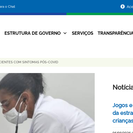
Portal
para o Chat
Ace
da
Prefeitura
ESTRUTURA DE GOVERNO
SERVIÇOS
TRANSPARÊNCI
Navegação
de
Principal
Belo
CIENTES COM SINTOMAS PÓS-COVID
Horizonte
Notíci
Jogos e
da estra
criança