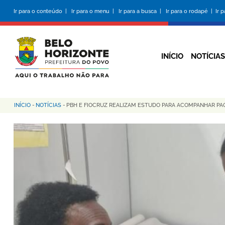
Pular
Ir para o conteúdo |
Ir para o menu |
Ir para a busca |
Ir para o rodapé |
Ir 
para
o
conteúdo
principal
INÍCIO
NOTÍCIAS
INÍCIO
-
NOTÍCIAS
-
PBH E FIOCRUZ REALIZAM ESTUDO PARA ACOMPANHAR PA
Trilha
de
navegação