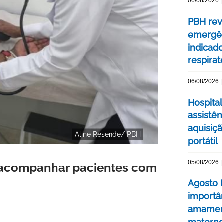
06/08/2026 |
PBH rev
emergên
indicad
respirat
06/08/2026 |
Hospital
assistê
aquisiç
Aline Resende/ PBH
portátil
05/08/2026 |
a acompanhar pacientes com
Agosto 
importâ
amament
matern