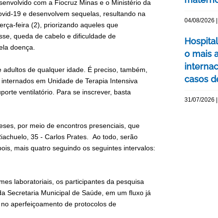
senvolvido com a Fiocruz Minas e o Ministério da
ovid-19 e desenvolvem sequelas, resultando na
04/08/2026 |
erça-feira (2), priorizando aqueles que
sse, queda de cabelo e dificuldade de
Hospita
ela doença.
o mais 
interna
e adultos de qualquer idade. É preciso, também,
casos d
 internados em Unidade de Terapia Intensiva
orte ventilatório. Para se inscrever, basta
31/07/2026 |
ses, por meio de encontros presenciais, que
iachuelo, 35 - Carlos Prates. Ao todo, serão
pois, mais quatro seguindo os seguintes intervalos:
s laboratoriais, os participantes da pesquisa
da Secretaria Municipal de Saúde, em um fluxo já
 no aperfeiçoamento de protocolos de