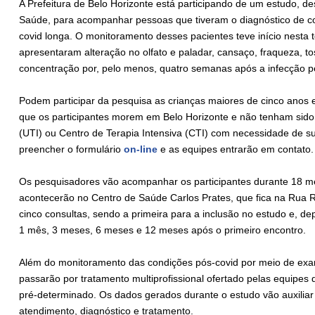
A Prefeitura de Belo Horizonte está participando de um estudo, de
Saúde, para acompanhar pessoas que tiveram o diagnóstico de c
covid longa. O monitoramento desses pacientes teve início nesta t
apresentaram alteração no olfato e paladar, cansaço, fraqueza, to
concentração por, pelo menos, quatro semanas após a infecção p
Podem participar da pesquisa as crianças maiores de cinco anos 
que os participantes morem em Belo Horizonte e não tenham sido
(UTI) ou Centro de Terapia Intensiva (CTI) com necessidade de sup
preencher o formulário
on-line
e as equipes entrarão em contato.
Os pesquisadores vão acompanhar os participantes durante 18 me
acontecerão no Centro de Saúde Carlos Prates, que fica na Rua R
cinco consultas, sendo a primeira para a inclusão no estudo e, de
1 mês, 3 meses, 6 meses e 12 meses após o primeiro encontro.
Além do monitoramento das condições pós-covid por meio de exame
passarão por tratamento multiprofissional ofertado pelas equipes 
pré-determinado. Os dados gerados durante o estudo vão auxiliar
atendimento, diagnóstico e tratamento.