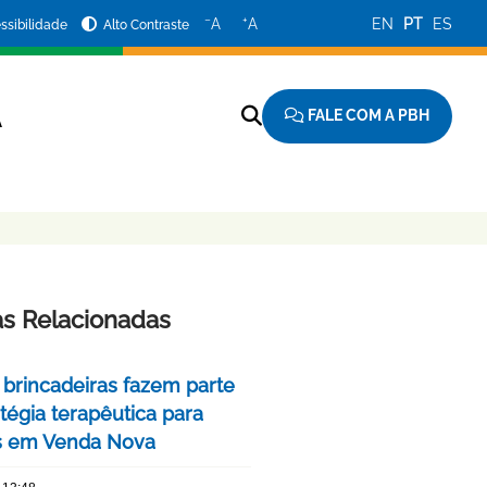
−
+
A
A
EN
PT
ES
ssibilidade
Alto Contraste
FALE COM A PBH
A
as Relacionadas
 brincadeiras fazem parte
tégia terapêutica para
s em Venda Nova