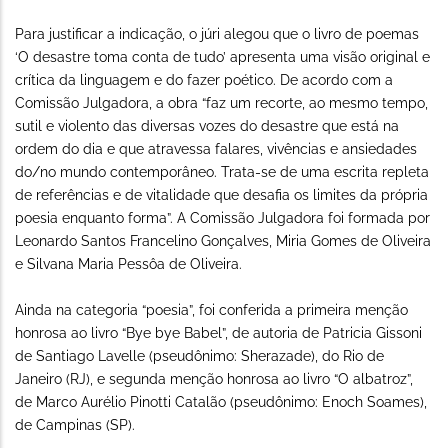
Para justificar a indicação, o júri alegou que o livro de poemas
‘O desastre toma conta de tudo’ apresenta uma visão original e
crítica da linguagem e do fazer poético. De acordo com a
Comissão Julgadora, a obra “faz um recorte, ao mesmo tempo,
sutil e violento das diversas vozes do desastre que está na
ordem do dia e que atravessa falares, vivências e ansiedades
do/no mundo contemporâneo. Trata-se de uma escrita repleta
de referências e de vitalidade que desafia os limites da própria
poesia enquanto forma”. A Comissão Julgadora foi formada por
Leonardo Santos Francelino Gonçalves, Miria Gomes de Oliveira
e Silvana Maria Pessôa de Oliveira.
Ainda na categoria “poesia”, foi conferida a primeira menção
honrosa ao livro “Bye bye Babel”, de autoria de Patricia Gissoni
de Santiago Lavelle (pseudônimo: Sherazade), do Rio de
Janeiro (RJ), e segunda menção honrosa ao livro “O albatroz”,
de Marco Aurélio Pinotti Catalão (pseudônimo: Enoch Soames),
de Campinas (SP).