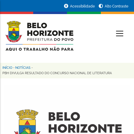
Pular
Portal
Acessibilidade
Alto Contraste
para
da
o
conteúdo
Prefeitura
O
principal
de
Belo
Horizonte
INÍCIO
-
NOTÍCIAS
-
Trilha
PBH DIVULGA RESULTADO DO CONCURSO NACIONAL DE LITERATURA
de
navegação