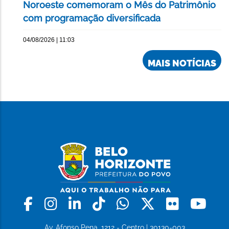
Noroeste comemoram o Mês do Patrimônio
com programação diversificada
04/08/2026 | 11:03
MAIS NOTÍCIAS
Facebook
Instagram
Linkedin
Tiktok
Whatsapp
X
Flickr
Yo
Av. Afonso Pena, 1212 - Centro | 30130-003