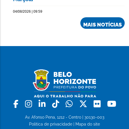
04/08/2026 | 09:59
MAIS NOTÍCIAS
Facebook
Instagram
Linkedin
Tiktok
Whatsapp
X
Flickr
Yo
Av. Afonso Pena, 1212 - Centro | 30130-003
Política de privacidade
|
Mapa do site