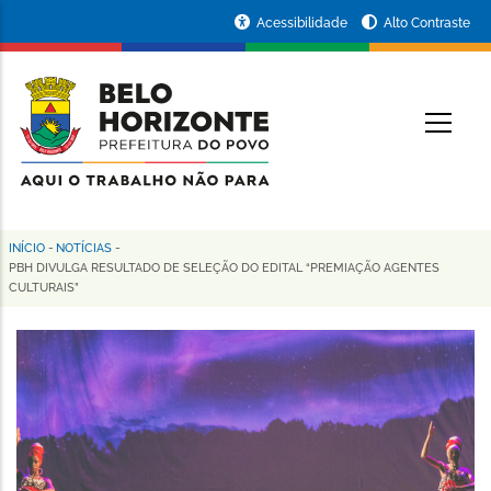
Pular
Portal
Acessibilidade
Alto Contraste
para
da
o
conteúdo
Prefeitura
O
principal
de
Belo
Horizonte
INÍCIO
-
NOTÍCIAS
-
Trilha
PBH DIVULGA RESULTADO DE SELEÇÃO DO EDITAL “PREMIAÇÃO AGENTES
CULTURAIS”
de
navegação