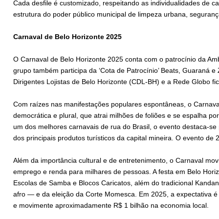
Cada desfile é customizado, respeitando as individualidades de c
estrutura do poder público municipal de limpeza urbana, seguranç
Carnaval de Belo Horizonte 2025
O Carnaval de Belo Horizonte 2025 conta com o patrocínio da Am
grupo também participa da ‘Cota de Patrocínio’ Beats, Guaraná e
Dirigentes Lojistas de Belo Horizonte (CDL-BH) e a Rede Globo fico
Com raízes nas manifestações populares espontâneas, o Carnaval
democrática e plural, que atrai milhões de foliões e se espalha p
um dos melhores carnavais de rua do Brasil, o evento destaca-se 
dos principais produtos turísticos da capital mineira. O evento de
Além da importância cultural e de entretenimento, o Carnaval mo
emprego e renda para milhares de pessoas. A festa em Belo Horiz
Escolas de Samba e Blocos Caricatos, além do tradicional Kandan
afro — e da eleição da Corte Momesca. Em 2025, a expectativa é qu
e movimente aproximadamente R$ 1 bilhão na economia local.