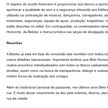
O objetivo do auxílio financeiro é proporcionar aos blocos a oport
aprimorar a qualidade do som e a segurança oferecida aos foliõe
utilizado na contratação de músicos, dançarinos, carregadores, a
motoristas, seguranças, equipe de apoio, produção, brigadistas, m
estão descritas no edital. Em contrapartida, os contemplados deve
Horizonte, da Belotur e marca turística nas peças de divulgação do
Reuniões
A Belotur já está em fase de conclusão das reuniões com todos os
outros detalhes operacionais. Importante lembrar que Belo Horizo
realiza encontros individualizados com todos os blocos cadastra
dúvidas, assim como na busca de transparência, diálogo e realiz
melhor forma da realização dos cortejos.
Além do tradicional carnaval de passarela, nos últimos anos Belo H
rua. E muito desse crescimento se deu pela extensa, diversa, plu
rua da cidade.