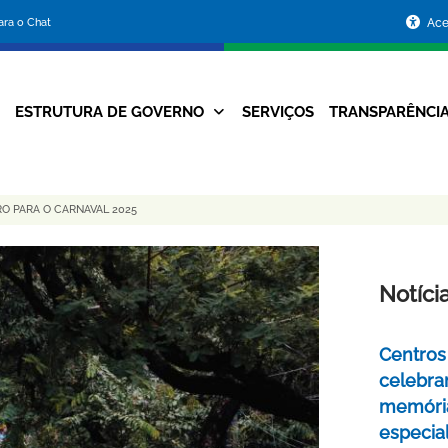
Portal
para o Chat
Ace
da
Prefeitura
ESTRUTURA DE GOVERNO
SERVIÇOS
TRANSPARÊNCI
Navegação
de
Principal
Belo
O PARA O CARNAVAL 2025
Horizonte
Notíci
Centros 
celebra
memóri
especia