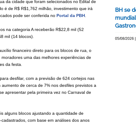
e rua da cidade que foram selecionados no Edital de
ado é de R$ R$1,762 milhão, investimento que irá
BH se d
ficados pode ser conferida no
Portal da PBH
.
mundial
Gastron
os na categoria A receberão R$22,8 mil (52
$8 mil (14 blocos).
05/08/2026 |
uxílio financeiro direto para os blocos de rua, o
e moradores uma das melhores experiências de
es da festa.
para desfilar, com a previsão de 624 cortejos nas
m aumento de cerca de 7% nos desfiles previstos a
se apresentar pela primeira vez no Carnaval de
pois alguns blocos ajustando a quantidade de
é-cadastrados, com base em análises dos anos