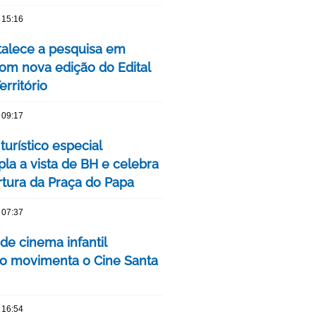
 15:16
talece a pesquisa em
om nova edição do Edital
rritório
 09:17
turístico especial
la a vista de BH e celebra
rtura da Praça do Papa
 07:37
 de cinema infantil
iro movimenta o Cine Santa
 16:54