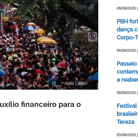
06/08/2026 |
PBH for
dança c
Corpo-Te
06/08/2026 |
Passeio 
contemp
a reabe
Júlia Lanari
06/08/2026 |
xílio financeiro para o
Festival
brasile
Tereza
05/08/2026 |