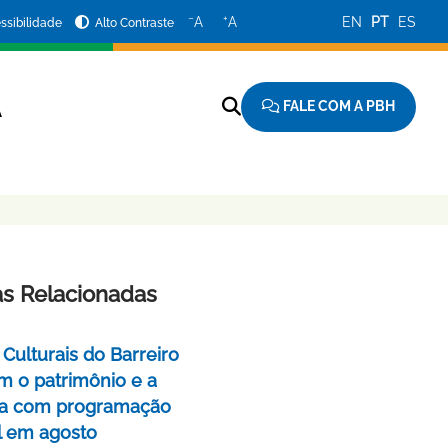
−
+
A
A
EN
PT
ES
ssibilidade
Alto Contraste
FALE COM A PBH
A
as Relacionadas
Culturais do Barreiro
m o patrimônio e a
a com programação
l em agosto