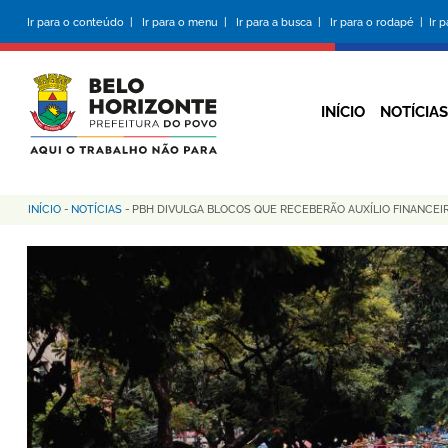
Pular
Ir para o conteúdo |
Ir para o menu |
Ir para a busca |
Ir para o rodapé |
Ir 
para
o
conteúdo
principal
INÍCIO
NOTÍCIAS
INÍCIO
-
NOTÍCIAS
-
PBH DIVULGA BLOCOS QUE RECEBERÃO AUXÍLIO FINANCEIR
Trilha
de
navegação