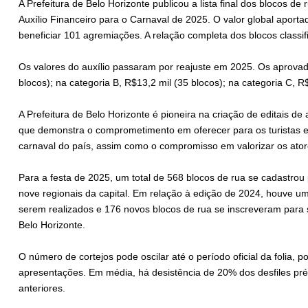
A Prefeitura de Belo Horizonte publicou a lista final dos blocos d
Auxílio Financeiro para o Carnaval de 2025. O valor global aport
beneficiar 101 agremiações. A relação completa dos blocos classi
Os valores do auxílio passaram por reajuste em 2025. Os aprovad
blocos); na categoria B, R$13,2 mil (35 blocos); na categoria C, R
A Prefeitura de Belo Horizonte é pioneira na criação de editais de a
que demonstra o comprometimento em oferecer para os turistas 
carnaval do país, assim como o compromisso em valorizar os ator
Para a festa de 2025, um total de 568 blocos de rua se cadastrou 
nove regionais da capital. Em relação à edição de 2024, houve u
serem realizados e 176 novos blocos de rua se inscreveram para 
Belo Horizonte.
O número de cortejos pode oscilar até o período oficial da folia, 
apresentações. Em média, há desistência de 20% dos desfiles pr
anteriores.