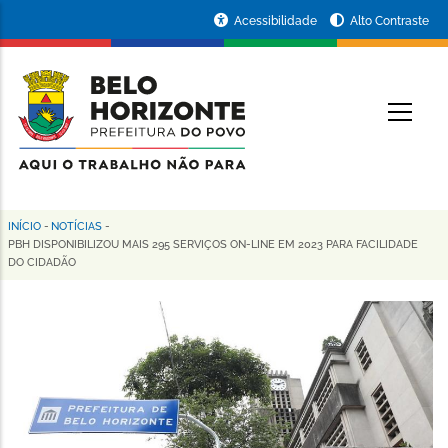
Pular
Portal
Acessibilidade
Alto Contraste
para
da
o
conteúdo
Prefeitura
O
principal
de
Belo
Horizonte
INÍCIO
-
NOTÍCIAS
-
Trilha
PBH DISPONIBILIZOU MAIS 295 SERVIÇOS ON-LINE EM 2023 PARA FACILIDADE
DO CIDADÃO
de
navegação