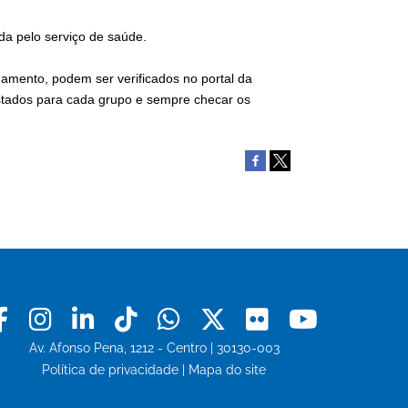
ida pelo serviço de saúde.
namento, podem ser verificados no portal da
istados para cada grupo e sempre checar os
Facebook
Instagram
Linkedin
Tiktok
Whatsapp
X
Flickr
Youtu
Av. Afonso Pena, 1212 - Centro | 30130-003
Política de privacidade
|
Mapa do site