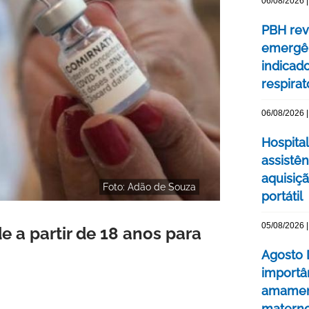
06/08/2026 |
PBH rev
emergên
indicad
respirat
06/08/2026 |
Hospital
assistê
aquisiç
Foto: Adão de Souza
portátil
05/08/2026 |
 a partir de 18 anos para
Agosto 
importâ
amament
matern