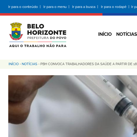
Pular
Ir para o conteúdo |
Ir para o menu |
Ir para a busca |
Ir para o rodapé |
Ir 
para
o
conteúdo
principal
INÍCIO
NOTÍCIAS
INÍCIO
-
NOTÍCIAS
-
PBH CONVOCA TRABALHADORES DA SAÚDE A PARTIR DE 18
Trilha
de
navegação