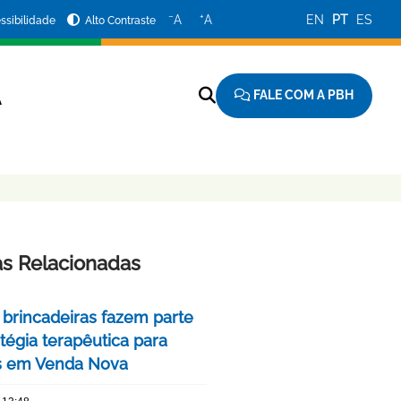
−
+
A
A
EN
PT
ES
ssibilidade
Alto Contraste
FALE COM A PBH
A
as Relacionadas
 brincadeiras fazem parte
tégia terapêutica para
s em Venda Nova