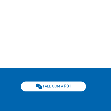
be
FALE COM A
PBH