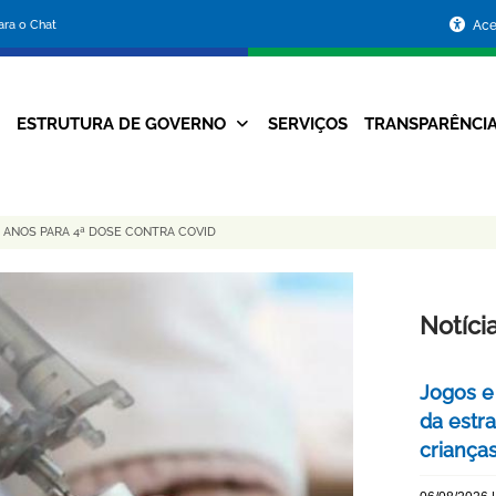
Portal
para o Chat
Ace
da
Prefeitura
ESTRUTURA DE GOVERNO
SERVIÇOS
TRANSPARÊNCI
Navegação
de
Principal
Belo
 ANOS PARA 4ª DOSE CONTRA COVID
Horizonte
Notíci
Jogos e
da estra
criança