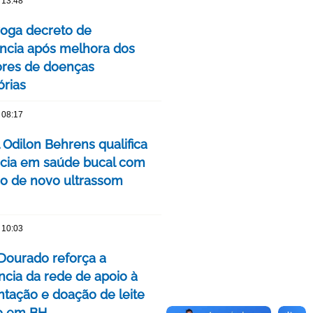
 13:48
oga decreto de
cia após melhora dos
ores de doenças
órias
 08:17
 Odilon Behrens qualifica
ncia em saúde bucal com
ão de novo ultrassom
 10:03
Dourado reforça a
ncia da rede de apoio à
ação e doação de leite
o em BH