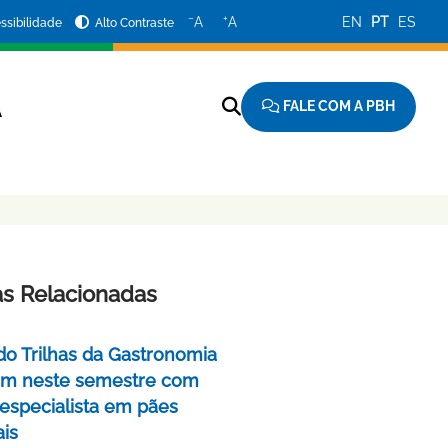
−
+
A
A
EN
PT
ES
ssibilidade
Alto Contraste
FALE COM A PBH
A
as Relacionadas
do Trilhas da Gastronomia
m neste semestre com
 especialista em pães
ais