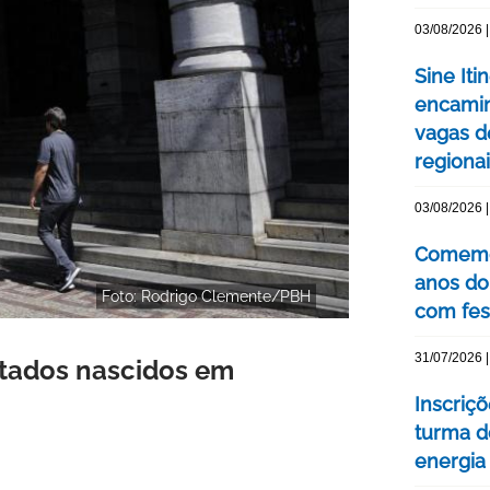
03/08/2026 |
Sine Iti
encamin
vagas 
regiona
03/08/2026 |
Comemor
anos do
Foto: Rodrigo Clemente/PBH
com fes
31/07/2026 |
ntados nascidos em
Inscriç
turma d
energia 