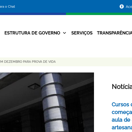
Portal
para o Chat
Ace
da
Prefeitura
ESTRUTURA DE GOVERNO
SERVIÇOS
TRANSPARÊNCI
Navegação
de
Principal
Belo
EM DEZEMBRO PARA PROVA DE VIDA
Horizonte
Notíci
Cursos 
começa
aula de
artesan