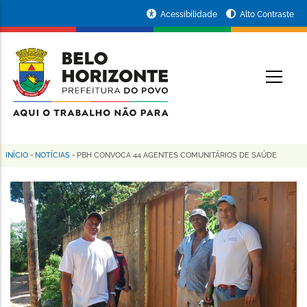
Pular
Portal
Acessibilidade
Alto Contraste
para
da
o
conteúdo
Prefeitura
O
principal
de
Belo
Horizonte
INÍCIO
-
NOTÍCIAS
-
PBH CONVOCA 44 AGENTES COMUNITÁRIOS DE SAÚDE
Trilha
de
navegação