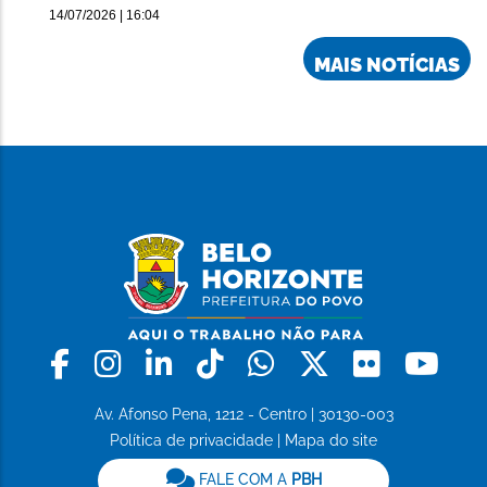
14/07/2026 | 16:04
MAIS NOTÍCIAS
Facebook
Instagram
Linkedin
Tiktok
Whatsapp
X
Flickr
Yo
Av. Afonso Pena, 1212 - Centro | 30130-003
Política de privacidade
|
Mapa do site
FALE COM A
PBH