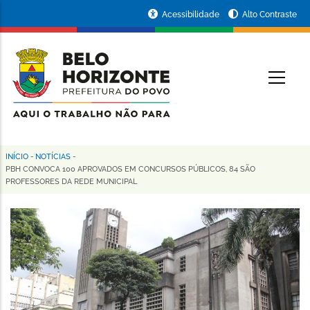
Pular
Portal
Acessibilidade
Alto Contraste
para
da
o
conteúdo
Prefeitura
O
principal
de
Belo
Horizonte
INÍCIO
-
NOTÍCIAS
-
Trilha
PBH CONVOCA 100 APROVADOS EM CONCURSOS PÚBLICOS, 84 SÃO
PROFESSORES DA REDE MUNICIPAL
de
navegação