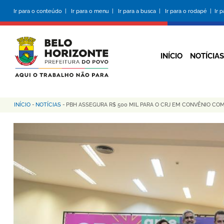
Pular
Ir para o conteúdo |
Ir para o menu |
Ir para a busca |
Ir para o rodapé |
Ir 
para
o
conteúdo
principal
INÍCIO
NOTÍCIAS
INÍCIO
-
NOTÍCIAS
-
PBH ASSEGURA R$ 500 MIL PARA O CRJ EM CONVÊNIO COM
Trilha
de
navegação