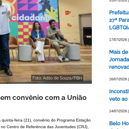
31/07/2026 |
Prefeitu
27ª Par
LGBTQIA
17/07/2026 |
Mais de
Jornada
renovada
Foto: Adão de Souza/PBH
16/07/2026 |
Inconst
J em convênio com a União
veto ao
14/07/2026 |
a quinta-feira (21), convênio do Programa Estação
Belo Ho
s no Centro de Referência das Juventudes (CRJ),