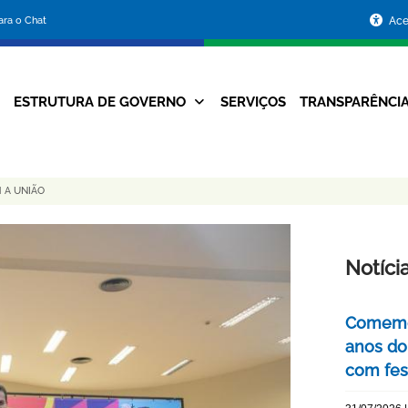
Portal
para o Chat
Ace
da
Prefeitura
ESTRUTURA DE GOVERNO
SERVIÇOS
TRANSPARÊNCI
Navegação
de
Principal
Belo
 A UNIÃO
Horizonte
Notíci
Comemor
anos do
com fes