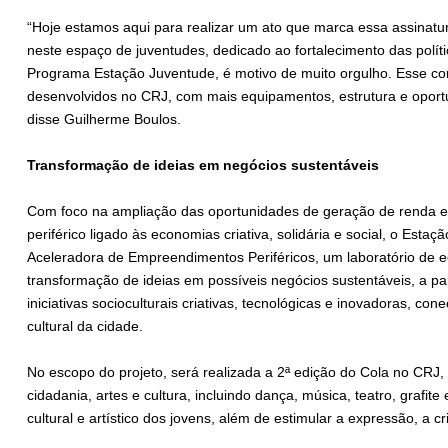
“Hoje estamos aqui para realizar um ato que marca essa assinatur
neste espaço de juventudes, dedicado ao fortalecimento das políti
Programa Estação Juventude, é motivo de muito orgulho. Esse conv
desenvolvidos no CRJ, com mais equipamentos, estrutura e oportu
disse Guilherme Boulos.
Transformação de ideias em negócios sustentáveis
Com foco na ampliação das oportunidades de geração de renda 
periférico ligado às economias criativa, solidária e social, o Est
Aceleradora de Empreendimentos Periféricos, um laboratório de eco
transformação de ideias em possíveis negócios sustentáveis, a par
iniciativas socioculturais criativas, tecnológicas e inovadoras, co
cultural da cidade.
No escopo do projeto, será realizada a 2ª edição do Cola no CRJ
cidadania, artes e cultura, incluindo dança, música, teatro, grafit
cultural e artístico dos jovens, além de estimular a expressão, a cri