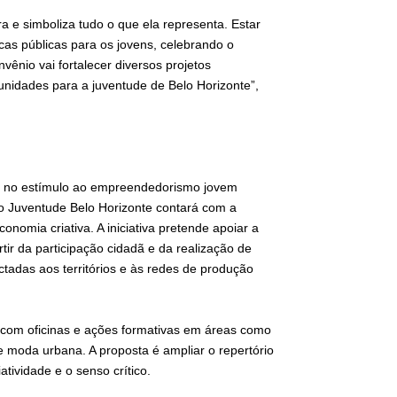
a e simboliza tudo o que ela representa. Estar
cas públicas para os jovens, celebrando o
ênio vai fortalecer diversos projetos
nidades para a juventude de Belo Horizonte”,
e no estímulo ao empreendedorismo jovem
ação Juventude Belo Horizonte contará com a
nomia criativa. A iniciativa pretende apoiar a
tir da participação cidadã e da realização de
nectadas aos territórios e às redes de produção
, com oficinas e ações formativas em áreas como
e e moda urbana. A proposta é ampliar o repertório
atividade e o senso crítico.