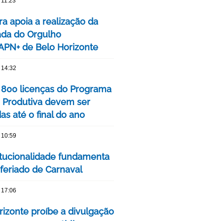
 11:23
ra apoia a realização da
ada do Orgulho
PN+ de Belo Horizonte
 14:32
 800 licenças do Programa
 Produtiva devem ser
s até o final do ano
 10:59
itucionalidade fundamenta
 feriado de Carnaval
 17:06
rizonte proíbe a divulgação