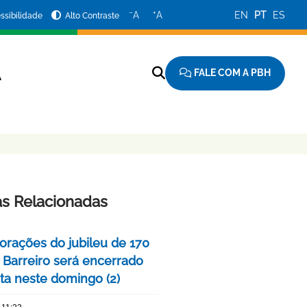
−
+
A
A
EN
PT
ES
ssibilidade
Alto Contraste
FALE COM A PBH
A
as Relacionadas
ações do jubileu de 170
 Barreiro será encerrado
ta neste domingo (2)