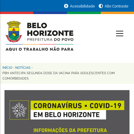
Pular
Portal
Acessibilidade
Alto Contraste
para
da
o
conteúdo
Prefeitura
O
principal
de
Belo
Horizonte
INÍCIO
-
NOTÍCIAS
-
Trilha
PBH ANTECIPA SEGUNDA DOSE DA VACINA PARA ADOLESCENTES COM
COMORBIDADES
de
navegação