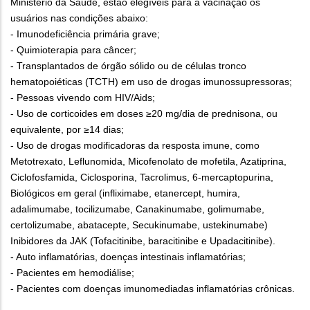
Ministério da Saúde, estão elegíveis para a vacinação os
usuários nas condições abaixo:
- Imunodeficiência primária grave;
- Quimioterapia para câncer;
- Transplantados de órgão sólido ou de células tronco
hematopoiéticas (TCTH) em uso de drogas imunossupressoras;
- Pessoas vivendo com HIV/Aids;
- Uso de corticoides em doses ≥20 mg/dia de prednisona, ou
equivalente, por ≥14 dias;
- Uso de drogas modificadoras da resposta imune, como
Metotrexato, Leflunomida, Micofenolato de mofetila, Azatiprina,
Ciclofosfamida, Ciclosporina, Tacrolimus, 6-mercaptopurina,
Biológicos em geral (infliximabe, etanercept, humira,
adalimumabe, tocilizumabe, Canakinumabe, golimumabe,
certolizumabe, abatacepte, Secukinumabe, ustekinumabe)
Inibidores da JAK (Tofacitinibe, baracitinibe e Upadacitinibe).
- Auto inflamatórias, doenças intestinais inflamatórias;
- Pacientes em hemodiálise;
- Pacientes com doenças imunomediadas inflamatórias crônicas.