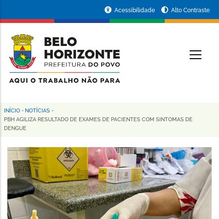
Pular
Portal
Acessibilidade
Alto Contraste
para
da
o
conteúdo
Prefeitura
O
principal
de
Belo
Horizonte
INÍCIO
-
NOTÍCIAS
-
Trilha
PBH AGILIZA RESULTADO DE EXAMES DE PACIENTES COM SINTOMAS DE
DENGUE
de
navegação