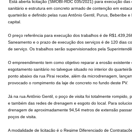
Está aberta licitação (SMOBI-RDC 035/2021) para execução das 
sanitário e estrutura em concreto armado de contenção em estaca
quarteirão e definido pelas ruas Antônio Gentil, Purus, Beberibe e
capital.
O preço referência para execução dos trabalhos é de R$1.439,26
Saneamento e o prazo de execução dos serviços é de 120 dias corr
de serviço. Os trabalhos serão supervisionados pela Superinten
O empreendimento tem como objetivo reparar a erosão existente
esgotamento sanitário no talvegue situado no interior do quarteir
ponto abaixo da rua Pirai recebe, além da microdrenagem, lançam
provocado o rompimento da laje de concreto no fundo deste PV.
Já na rua Antônio Gentil, o poço de visita foi totalmente rompido
e também das redes de drenagem e esgoto do local. Para solucio
drenagem de aproximadamente 94,54 metros de extensão passando
poços de visita.
A modalidade de licitação é o Regime Diferenciado de Contrataçõ