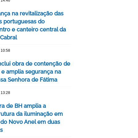
 14:46
nça na revitalização das
s portuguesas do
tro e canteiro central da
 Cabral
 10:58
clui obra de contenção de
 e amplia segurança na
ssa Senhora de Fátima
 13:28
ura de BH amplia a
trutura da iluminação em
 do Novo Anel em duas
is