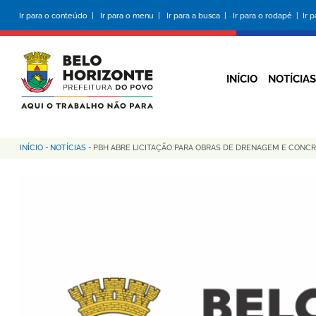
Pular
Ir para o conteúdo |
Ir para o menu |
Ir para a busca |
Ir para o rodapé |
Ir 
para
o
conteúdo
principal
INÍCIO
NOTÍCIAS
INÍCIO
-
NOTÍCIAS
-
PBH ABRE LICITAÇÃO PARA OBRAS DE DRENAGEM E CONC
Trilha
de
navegação