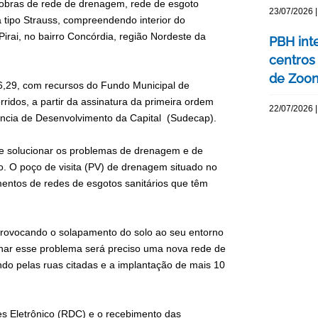
obras de rede de drenagem, rede de esgoto
23/07/2026 |
 tipo Strauss, compreendendo interior do
 Pirai, no bairro Concórdia, região Nordeste da
PBH int
centros
de Zoo
6,29, com recursos do Fundo Municipal de
idos, a partir da assinatura da primeira ordem
22/07/2026 |
dência de Desenvolvimento da Capital (Sudecap).
 e solucionar os problemas de drenagem e de
ão. O poço de visita (PV) de drenagem situado no
entos de redes de esgotos sanitários que têm
, provocando o solapamento do solo ao seu entorno
nar esse problema será preciso uma nova rede de
 pelas ruas citadas e a implantação de mais 10
es Eletrônico (RDC) e o recebimento das