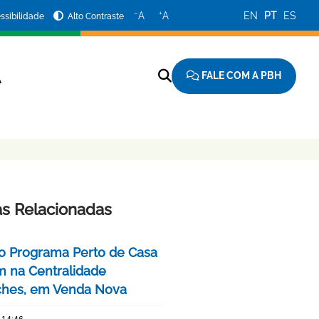
−
+
A
A
EN
PT
ES
ssibilidade
Alto Contraste
FALE COM A PBH
A
as Relacionadas
o Programa Perto de Casa
 na Centralidade
hes, em Venda Nova