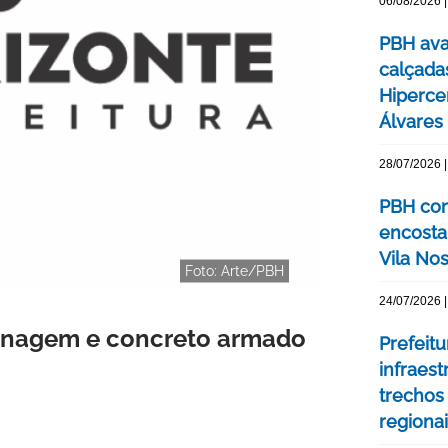
06/08/2026 |
PBH ava
calçada
Hipercen
Álvares
28/07/2026 |
PBH con
encosta
Vila No
Foto: Arte/PBH
24/07/2026 |
renagem e concreto armado
Prefeit
infraes
trechos
regiona