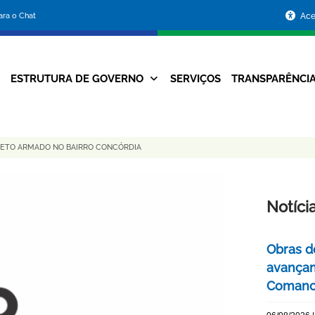
Portal
para o Chat
Ace
da
Prefeitura
ESTRUTURA DE GOVERNO
SERVIÇOS
TRANSPARÊNCI
Navegação
de
Principal
Belo
RETO ARMADO NO BAIRRO CONCÓRDIA
Horizonte
Notíci
Obras d
avançam
Comanc