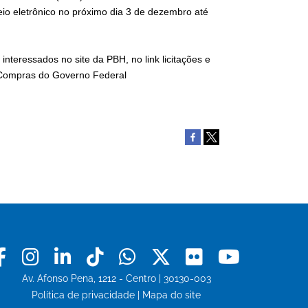
io eletrônico no próximo dia 3 de dezembro até
nteressados no site da PBH, no link licitações e
e Compras do Governo Federal
Facebook
Instagram
Linkedin
Tiktok
Whatsapp
X
Flickr
Youtu
Av. Afonso Pena, 1212 - Centro | 30130-003
Política de privacidade
|
Mapa do site