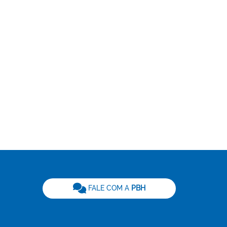
be
FALE COM A
PBH