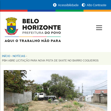
Pular
Portal
Acessibilidade
Alto Contraste
para
da
o
conteúdo
Prefeitura
O
principal
de
Belo
Horizonte
INÍCIO
-
NOTÍCIAS
-
Trilha
PBH ABRE LICITAÇÃO PARA NOVA PISTA DE SKATE NO BAIRRO COQUEIROS
de
navegação