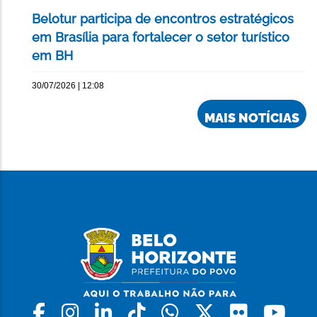
Belotur participa de encontros estratégicos
em Brasília para fortalecer o setor turístico
em BH
30/07/2026 | 12:08
MAIS NOTÍCIAS
Facebook
Instagram
Linkedin
Tiktok
Whatsapp
X
Flickr
Yo