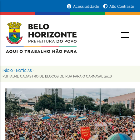
Pular
Portal
Acessibilidade
Alto Contraste
para
da
o
conteúdo
Prefeitura
O
principal
de
Belo
Horizonte
INÍCIO
-
NOTÍCIAS
-
Trilha
PBH ABRE CADASTRO DE BLOCOS DE RUA PARA O CARNAVAL 2018
de
navegação