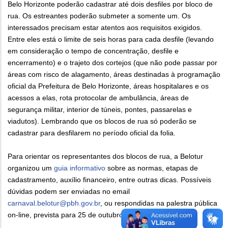
Belo Horizonte poderão cadastrar até dois desfiles por bloco de
rua. Os estreantes poderão submeter a somente um. Os
interessados precisam estar atentos aos requisitos exigidos.
Entre eles está o limite de seis horas para cada desfile (levando
em consideração o tempo de concentração, desfile e
encerramento) e o trajeto dos cortejos (que não pode passar por
áreas com risco de alagamento, áreas destinadas à programação
oficial da Prefeitura de Belo Horizonte, áreas hospitalares e os
acessos a elas, rota protocolar de ambulância, áreas de
segurança militar, interior de túneis, pontes, passarelas e
viadutos). Lembrando que os blocos de rua só poderão se
cadastrar para desfilarem no período oficial da folia.
Para orientar os representantes dos blocos de rua, a Belotur
organizou um
guia informativo
sobre as normas, etapas de
cadastramento, auxílio financeiro, entre outras dicas. Possíveis
dúvidas podem ser enviadas no email
carnaval.belotur@pbh.gov.br
, ou respondidas na palestra pública
on-line, prevista para 25 de outubro, às 19h.