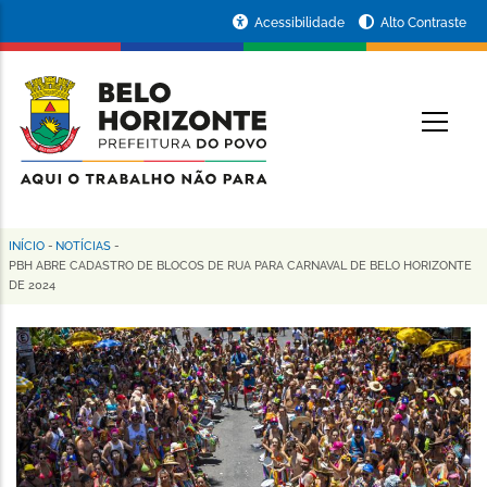
Pular
Portal
Acessibilidade
Alto Contraste
para
da
o
conteúdo
Prefeitura
O
principal
de
Belo
Horizonte
INÍCIO
-
NOTÍCIAS
-
Trilha
PBH ABRE CADASTRO DE BLOCOS DE RUA PARA CARNAVAL DE BELO HORIZONTE
DE 2024
de
navegação