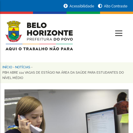
Pular
Portal
Acessibilidade
Alto Contraste
para
da
o
conteúdo
Prefeitura
O
principal
de
Belo
Horizonte
INÍCIO
-
NOTÍCIAS
-
Trilha
PBH ABRE 114 VAGAS DE ESTÁGIO NA ÁREA DA SAÚDE PARA ESTUDANTES DO
NÍVEL MÉDIO
de
navegação