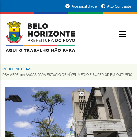
Pular
Portal
Acessibilidade
Alto Contraste
para
da
o
conteúdo
Prefeitura
O
principal
de
Belo
Horizonte
INÍCIO
-
NOTÍCIAS
-
Trilha
PBH ABRE 109 VAGAS PARA ESTÁGIO DE NÍVEL MÉDIO E SUPERIOR EM OUTUBRO
de
navegação