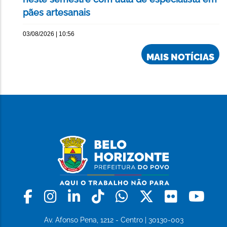
pães artesanais
03/08/2026 | 10:56
MAIS NOTÍCIAS
Facebook
Instagram
Linkedin
Tiktok
Whatsapp
X
Flickr
Yo
Av. Afonso Pena, 1212 - Centro | 30130-003