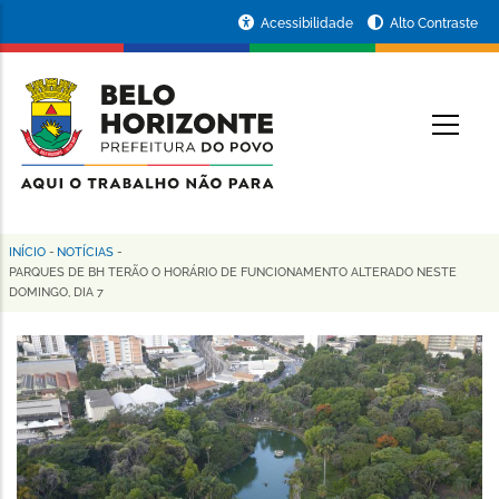
Pular
Portal
Acessibilidade
Alto Contraste
para
da
o
conteúdo
Prefeitura
O
principal
de
Belo
Horizonte
INÍCIO
-
NOTÍCIAS
-
Trilha
PARQUES DE BH TERÃO O HORÁRIO DE FUNCIONAMENTO ALTERADO NESTE
DOMINGO, DIA 7
de
navegação