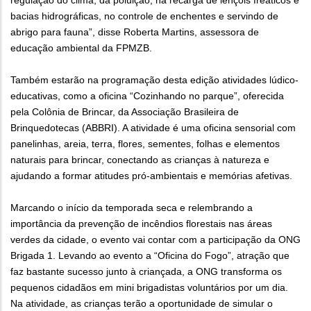
regulação do clima, da poluição, na recarga de lençóis freáticos e
bacias hidrográficas, no controle de enchentes e servindo de
abrigo para fauna”, disse Roberta Martins, assessora de
educação ambiental da FPMZB.
Também estarão na programação desta edição atividades lúdico-
educativas, como a oficina “Cozinhando no parque”, oferecida
pela Colônia de Brincar, da Associação Brasileira de
Brinquedotecas (ABBRI). A atividade é uma oficina sensorial com
panelinhas, areia, terra, flores, sementes, folhas e elementos
naturais para brincar, conectando as crianças à natureza e
ajudando a formar atitudes pró-ambientais e memórias afetivas.
Marcando o início da temporada seca e relembrando a
importância da prevenção de incêndios florestais nas áreas
verdes da cidade, o evento vai contar com a participação da ONG
Brigada 1. Levando ao evento a “Oficina do Fogo”, atração que
faz bastante sucesso junto à criançada, a ONG transforma os
pequenos cidadãos em mini brigadistas voluntários por um dia.
Na atividade, as crianças terão a oportunidade de simular o