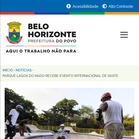
Pular
Portal
Acessibilidade
Alto Contraste
para
da
o
conteúdo
Prefeitura
O
principal
de
Belo
Horizonte
INÍCIO
-
NOTÍCIAS
-
Trilha
PARQUE LAGOA DO NADO RECEBE EVENTO INTERNACIONAL DE SKATE
de
navegação