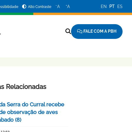
−
+
A
A
EN
PT
ES
ssibilidade
Alto Contraste
FALE COM A PBH
A
as Relacionadas
da Serra do Curral recebe
 de observação de aves
ábado (8)