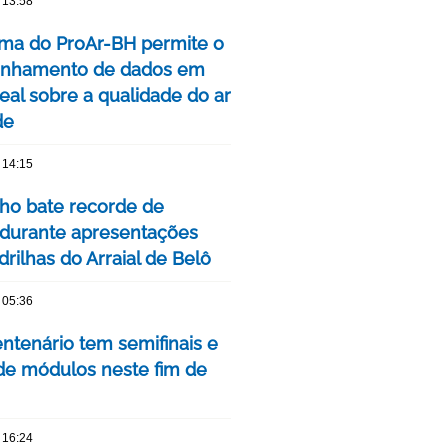
 13:58
rma do ProAr-BH permite o
nhamento de dados em
eal sobre a qualidade do ar
de
 14:15
nho bate recorde de
 durante apresentações
rilhas do Arraial de Belô
 05:36
ntenário tem semifinais e
 de módulos neste fim de
 16:24