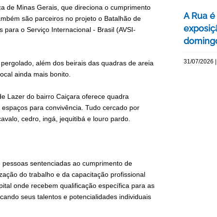
tiça de Minas Gerais, que direciona o cumprimento
A Rua é 
mbém são parceiros no projeto o Batalhão de
exposiç
ara o Serviço Internacional - Brasil (AVSI-
domingo
31/07/2026 |
pergolado, além dos beirais das quadras de areia
ocal ainda mais bonito.
e Lazer do bairro Caiçara oferece quadra
e espaços para convivência. Tudo cercado por
valo, cedro, ingá, jequitibá e louro pardo.
de pessoas sentenciadas ao cumprimento de
zação do trabalho e da capacitação profissional
ital onde recebem qualificação específica para as
ndo seus talentos e potencialidades individuais