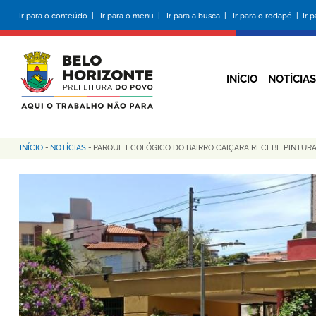
Pular
Ir para o conteúdo |
Ir para o menu |
Ir para a busca |
Ir para o rodapé |
Ir 
para
o
conteúdo
principal
INÍCIO
NOTÍCIAS
INÍCIO
-
NOTÍCIAS
-
PARQUE ECOLÓGICO DO BAIRRO CAIÇARA RECEBE PINTUR
Trilha
de
navegação