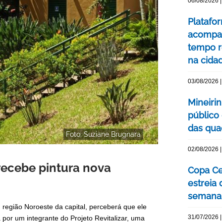
06/08/2026 |
Platafo
acompa
tempo r
na cida
03/08/2026 |
Mineiri
público
das quad
Foto: Suziane Brugnara
02/08/2026 |
recebe pintura nova
Copa Ce
estreia
semana
região Noroeste da capital, perceberá que ele
31/07/2026 |
 por um integrante do Projeto Revitalizar, uma