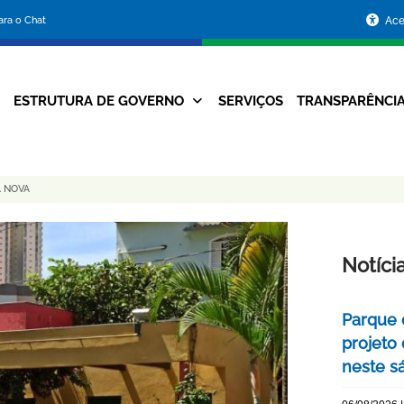
Portal
para o Chat
Ace
da
Prefeitura
ESTRUTURA DE GOVERNO
SERVIÇOS
TRANSPARÊNCI
Navegação
de
Principal
Belo
A NOVA
Horizonte
Notíci
Parque 
projeto
neste s