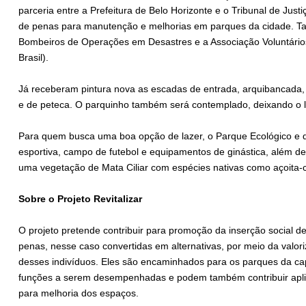
parceria entre a Prefeitura de Belo Horizonte e o Tribunal de Jus
de penas para manutenção e melhorias em parques da cidade. Ta
Bombeiros de Operações em Desastres e a Associação Voluntários p
Brasil).
Já receberam pintura nova as escadas de entrada, arquibancada, 
e de peteca. O parquinho também será contemplado, deixando o l
Para quem busca uma boa opção de lazer, o Parque Ecológico e d
esportiva, campo de futebol e equipamentos de ginástica, além d
uma vegetação de Mata Ciliar com espécies nativas como açoita-ca
Sobre o Projeto Revitalizar
O projeto pretende contribuir para promoção da inserção social 
penas, nesse caso convertidas em alternativas, por meio da valori
desses indivíduos. Eles são encaminhados para os parques da cap
funções a serem desempenhadas e podem também contribuir aplica
para melhoria dos espaços.