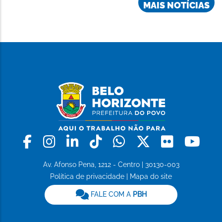
MAIS NOTÍCIAS
Facebook
Instagram
Linkedin
Tiktok
Whatsapp
X
Flickr
Yo
Av. Afonso Pena, 1212 - Centro | 30130-003
Política de privacidade
|
Mapa do site
FALE COM A
PBH