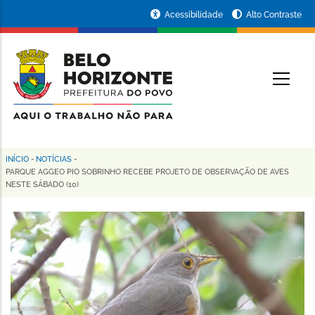
Pular
Portal
Acessibilidade
Alto Contraste
para
da
o
conteúdo
Prefeitura
O
principal
de
Belo
Horizonte
INÍCIO
-
NOTÍCIAS
-
Trilha
PARQUE AGGEO PIO SOBRINHO RECEBE PROJETO DE OBSERVAÇÃO DE AVES
NESTE SÁBADO (10)
de
navegação