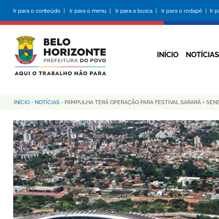
Pular
Ir para o conteúdo |
Ir para o menu |
Ir para a busca |
Ir para o rodapé |
Ir 
para
o
conteúdo
principal
INÍCIO
NOTÍCIAS
INÍCIO
-
NOTÍCIAS
-
PAMPULHA TERÁ OPERAÇÃO PARA FESTIVAL SARARÁ + SEN
Trilha
de
navegação