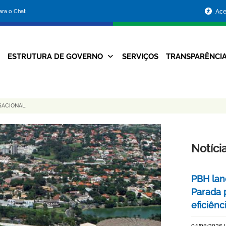
Portal
para o Chat
Ace
da
Prefeitura
ESTRUTURA DE GOVERNO
SERVIÇOS
TRANSPARÊNCI
Navegação
de
Principal
Belo
SACIONAL
Horizonte
Notíci
PBH lan
Parada 
eficiên