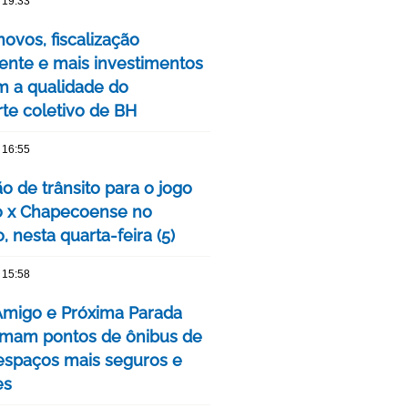
 19:33
ovos, fiscalização
nte e mais investimentos
m a qualidade do
rte coletivo de BH
 16:55
o de trânsito para o jogo
o x Chapecoense no
, nesta quarta-feira (5)
 15:58
Amigo e Próxima Parada
rmam pontos de ônibus de
spaços mais seguros e
es