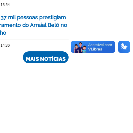
 13:54
 37 mil pessoas prestigiam
ramento do Arraial Belô no
nho
 14:36
MAIS NOTÍCIAS