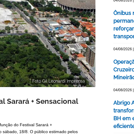
04/08/2026 |
Ônibus n
permane
reforça
transpo
04/08/2026 |
Operaçã
Cruzeir
Mineirão
Foto Gil Leonardi Imprensa
04/08/2026 |
l Sarará + Sensacional
Abrigo 
transfo
BH em e
função do Festival Sarará +
eficient
o sábado, 18/8. O público estimado pelos