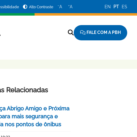
−
+
A
A
EN
PT
ES
ssibilidade
Alto Contraste
FALE COM A PBH
A
as Relacionadas
ça Abrigo Amigo e Próxima
para mais segurança e
cia nos pontos de ônibus