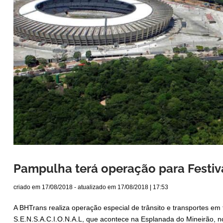
Pampulha terá operação para Festiva
criado em
17/08/2018
- atualizado em
17/08/2018 | 17:53
A BHTrans realiza operação especial de trânsito e transportes em 
S.E.N.S.A.C.I.O.N.A.L, que acontece na Esplanada do Mineirão, n