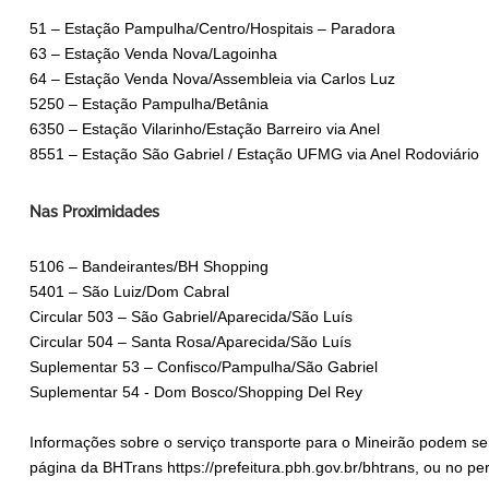
51 – Estação Pampulha/Centro/Hospitais – Paradora
63 – Estação Venda Nova/Lagoinha
64 – Estação Venda Nova/Assembleia via Carlos Luz
5250 – Estação Pampulha/Betânia
6350 – Estação Vilarinho/Estação Barreiro via Anel
8551 – Estação São Gabriel / Estação UFMG via Anel Rodoviário
Nas Proximidades
5106 – Bandeirantes/BH Shopping
5401 – São Luiz/Dom Cabral
Circular 503 – São Gabriel/Aparecida/São Luís
Circular 504 – Santa Rosa/Aparecida/São Luís
Suplementar 53 – Confisco/Pampulha/São Gabriel
Suplementar 54 - Dom Bosco/Shopping Del Rey
Informações sobre o serviço transporte para o Mineirão podem se
página da BHTrans https://prefeitura.pbh.gov.br/bhtrans, ou no pe