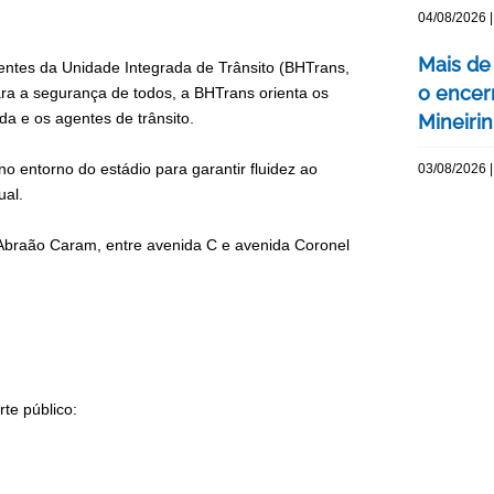
04/08/2026 |
Mais de
gentes da Unidade Integrada de Trânsito (BHTrans,
o encer
ara a segurança de todos, a BHTrans orienta os
da e os agentes de trânsito.
Mineiri
o entorno do estádio para garantir fluidez ao
03/08/2026 |
ual.
 Abraão Caram, entre avenida C e avenida Coronel
te público: