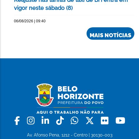
vigor neste sábado (8)
06/08/2026 | 09:40
MAIS NOTÍCIAS
Facebook
Instagram
Linkedin
Tiktok
Whatsapp
X
Flickr
Yo
Av. Afonso Pena, 1212 - Centro | 30130-003