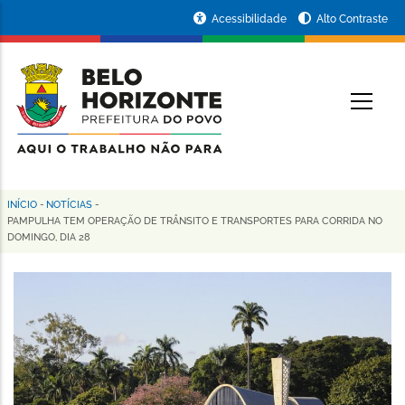
Pular
Portal
Acessibilidade
Alto Contraste
para
da
o
conteúdo
Prefeitura
O
principal
de
Belo
Horizonte
INÍCIO
-
NOTÍCIAS
-
Trilha
PAMPULHA TEM OPERAÇÃO DE TRÂNSITO E TRANSPORTES PARA CORRIDA NO
DOMINGO, DIA 28
de
navegação