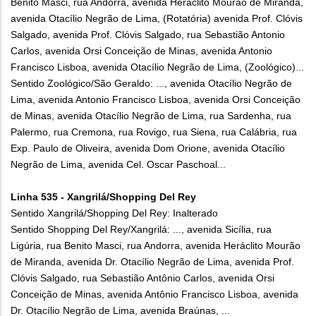
Benito Masci, rua Andorra, avenida Heráclito Mourão de Miranda,
avenida Otacílio Negrão de Lima, (Rotatória) avenida Prof. Clóvis
Salgado, avenida Prof. Clóvis Salgado, rua Sebastião Antonio
Carlos, avenida Orsi Conceição de Minas, avenida Antonio
Francisco Lisboa, avenida Otacílio Negrão de Lima, (Zoológico)...
Sentido Zoológico/São Geraldo: ..., avenida Otacílio Negrão de
Lima, avenida Antonio Francisco Lisboa, avenida Orsi Conceição
de Minas, avenida Otacílio Negrão de Lima, rua Sardenha, rua
Palermo, rua Cremona, rua Rovigo, rua Siena, rua Calábria, rua
Exp. Paulo de Oliveira, avenida Dom Orione, avenida Otacílio
Negrão de Lima, avenida Cel. Oscar Paschoal...
Linha 535 - Xangrilá/Shopping Del Rey
Sentido Xangrilá/Shopping Del Rey: Inalterado
Sentido Shopping Del Rey/Xangrilá: ..., avenida Sicília, rua
Ligúria, rua Benito Masci, rua Andorra, avenida Heráclito Mourão
de Miranda, avenida Dr. Otacílio Negrão de Lima, avenida Prof.
Clóvis Salgado, rua Sebastião Antônio Carlos, avenida Orsi
Conceição de Minas, avenida Antônio Francisco Lisboa, avenida
Dr. Otacílio Negrão de Lima, avenida Braúnas, ...