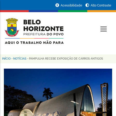
Pular
Portal
Acessibilidade
Alto Contraste
para
da
o
conteúdo
Prefeitura
O
principal
de
Belo
Horizonte
INÍCIO
-
NOTÍCIAS
-
PAMPULHA RECEBE EXPOSIÇÃO DE CARROS ANTIGOS
Trilha
de
navegação