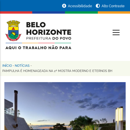
Pular
Portal
Acessibilidade
Alto Contraste
para
da
o
conteúdo
Prefeitura
O
principal
de
Belo
Horizonte
INÍCIO
-
NOTÍCIAS
-
Trilha
PAMPULHA É HOMENAGEADA NA 2ª MOSTRA MODERNO E ETERNOS BH
de
navegação