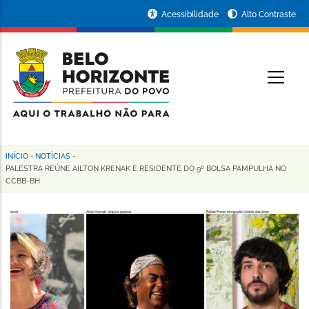
Pular
Portal
Acessibilidade
Alto Contraste
para
da
o
conteúdo
Prefeitura
O
principal
de
Belo
Horizonte
INÍCIO
-
NOTÍCIAS
-
Trilha
PALESTRA REÚNE AILTON KRENAK E RESIDENTE DO 9º BOLSA PAMPULHA NO
CCBB-BH
de
navegação