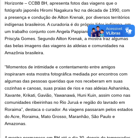
Horizonte – CCBB BH, apresenta fotos das viagens que o
fotógrafo japonês Hiromi Nagakura fez na década de 1990, com
a presença e condução de Ailton Krenak, por diversos territórios
indígenas brasileiros. A curadoria é do próprio líder indígena, em
um trabalho conjunto com Angela Pappiani, Eliza Otsuka e
Priscyla Gomes. Segundo Ailton Krenak, a mostra traz algumas
das belas imagens das viagens às aldeias e comunidades na
Amazônia brasileira.
“Momentos de intimidade e contentamento entre amigos
inspiraram esta mostra fotográfica mediada por encontros com
algumas das pessoas queridas que nos receberam em suas
cozinhas e canoas, suas praias de rios e nas aldeias Ashaninka,
Xavante, Krikati, Gavião, Yawanawá, Huni Kuin, assim como nas
comunidades ribeirinhas no Rio Juruá e região do lavrado em
Roraima”, destaca o curador. As viagens passaram pelos estados
do Acre, Roraima, Mato Grosso, Maranhão, São Paulo e
Amazonas.
A mostra permanece em BH até o dia 30, depois de temporadas