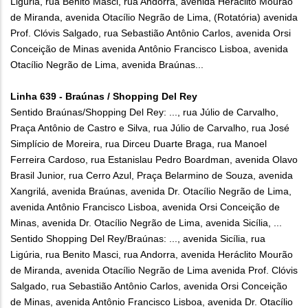
Ligúria, rua Benito Masci, rua Andorra, avenida Heráclito Mourão
de Miranda, avenida Otacílio Negrão de Lima, (Rotatória) avenida
Prof. Clóvis Salgado, rua Sebastião Antônio Carlos, avenida Orsi
Conceição de Minas avenida Antônio Francisco Lisboa, avenida
Otacílio Negrão de Lima, avenida Braúnas...
Linha 639 - Braúnas / Shopping Del Rey
Sentido Braúnas/Shopping Del Rey: ..., rua Júlio de Carvalho,
Praça Antônio de Castro e Silva, rua Júlio de Carvalho, rua José
Simplício de Moreira, rua Dirceu Duarte Braga, rua Manoel
Ferreira Cardoso, rua Estanislau Pedro Boardman, avenida Olavo
Brasil Junior, rua Cerro Azul, Praça Belarmino de Souza, avenida
Xangrilá, avenida Braúnas, avenida Dr. Otacílio Negrão de Lima,
avenida Antônio Francisco Lisboa, avenida Orsi Conceição de
Minas, avenida Dr. Otacílio Negrão de Lima, avenida Sicília, ...
Sentido Shopping Del Rey/Braúnas: ..., avenida Sicília, rua
Ligúria, rua Benito Masci, rua Andorra, avenida Heráclito Mourão
de Miranda, avenida Otacílio Negrão de Lima avenida Prof. Clóvis
Salgado, rua Sebastião Antônio Carlos, avenida Orsi Conceição
de Minas, avenida Antônio Francisco Lisboa, avenida Dr. Otacílio