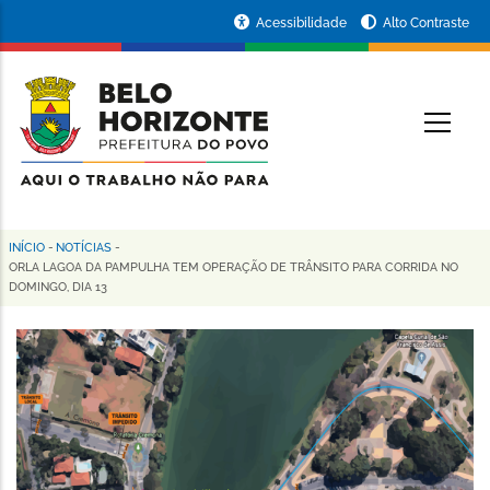
Pular
Portal
Acessibilidade
Alto Contraste
para
da
o
conteúdo
Prefeitura
O
principal
de
Belo
Horizonte
INÍCIO
-
NOTÍCIAS
-
Trilha
ORLA LAGOA DA PAMPULHA TEM OPERAÇÃO DE TRÂNSITO PARA CORRIDA NO
DOMINGO, DIA 13
de
navegação