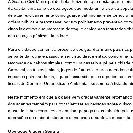
A Guarda Civil Municipal de Belo Horizonte, que nesta quarta-fe
da capital uma série de operações que mudaram a vida da popula
de atuar exclusivamente como guarda patrimonial e se tornou um
ordem pública e responsável por um policiamento preventivo com
cinco iniciativas que merecem destaque devido aos resultados o
nos espaços públicos da cidade.
Para o cidadão comum, a presença dos guardas municipais nas pr
se parte da rotina e passou a ser vista, desde então, como uma no
retomada de hábitos simples, como um passeio a pé pela cidade o
Carnaval, as festas juninas, jogos de futebol e outras agendas cul
impostos pela pandemia, o papel assumido pelos agentes no com
fiscais de Controle Urbanístico e Ambiental, se somou à lista de a
Neste momento em que a cidade vem gradativamente retomando s
dos agentes também para conscientizar as pessoas sobre o risco 
o uso de linhas cortantes ao empinar papagaios, combatido pela
operações de maior destaque e como cada uma delas é executada
Operação Viagem Segura