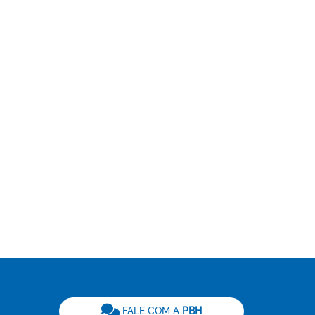
be
FALE COM A
PBH