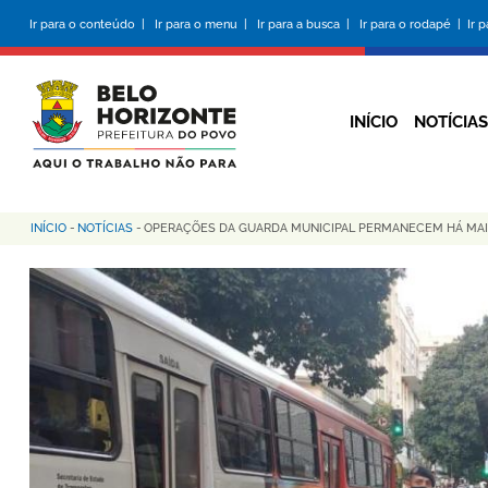
Pular
Ir para o conteúdo |
Ir para o menu |
Ir para a busca |
Ir para o rodapé |
Ir 
para
o
conteúdo
principal
INÍCIO
NOTÍCIAS
INÍCIO
-
NOTÍCIAS
-
OPERAÇÕES DA GUARDA MUNICIPAL PERMANECEM HÁ MAI
Trilha
de
navegação