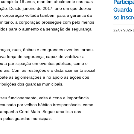
Particip
ira completa 18 anos, mantém atualmente nas ruas
ção. Desde janeiro de 2017, ano em que deixou
Guarda 
a corporação voltada também para a garantia da
se insc
unitário, a corporação prossegue com pelo menos
btidos para o aumento da sensação de segurança
22/07/2026 |
aças, ruas, ônibus e em grandes eventos tornou-
va força de segurança, capaz de viabilizar a
u a participação em eventos públicos, como o
turais. Com as restrições e o distanciamento social
bate às aglomerações e no apoio às ações dos
tribuições dos guardas municipais.
eu funcionamento, volta à cena a importância
causado por velhos hábitos irresponsáveis, como
 campanha Cerol Mata. Segue uma lista das
 pelos guardas municipais.