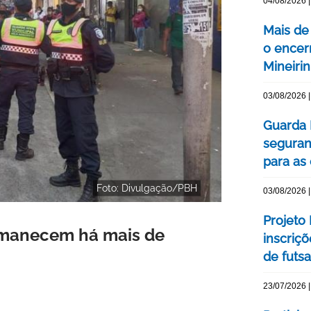
04/08/2026 |
Mais de
o encer
Mineiri
03/08/2026 |
Guarda 
seguran
para as
Foto: Divulgação/PBH
03/08/2026 |
Projeto
rmanecem há mais de
inscriç
de futsa
23/07/2026 |