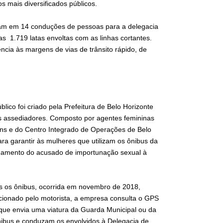
os mais diversificados públicos.
ram em 14 conduções de pessoas para a delegacia
as 1.719 latas envoltas com as linhas cortantes.
cia às margens de vias de trânsito rápido, de
ico foi criado pela Prefeitura de Belo Horizonte
s assediadores. Composto por agentes femininas
ns e do Centro Integrado de Operações de Belo
ara garantir às mulheres que utilizam os ônibus da
inhamento do acusado de importunação sexual à
os os ônibus, ocorrida em novembro de 2018,
acionado pelo motorista, a empresa consulta o GPS
que envia uma viatura da Guarda Municipal ou da
ônibus e conduzam os envolvidos à Delegacia de