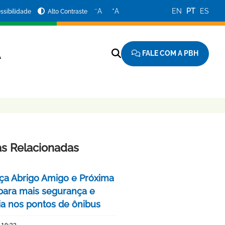
−
+
A
A
EN
PT
ES
ssibilidade
Alto Contraste
FALE COM A PBH
A
as Relacionadas
ça Abrigo Amigo e Próxima
para mais segurança e
cia nos pontos de ônibus