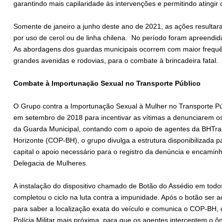
garantindo mais capilaridade às intervenções e permitindo atingir 
Somente de janeiro a junho deste ano de 2021, as ações resulta
por uso de cerol ou de linha chilena. No período foram apreendid
As abordagens dos guardas municipais ocorrem com maior frequên
grandes avenidas e rodovias, para o combate à brincadeira fatal.
Combate à Importunação Sexual no Transporte Público
O Grupo contra a Importunação Sexual à Mulher no Transporte Públ
em setembro de 2018 para incentivar as vítimas a denunciarem o
da Guarda Municipal, contando com o apoio de agentes da BHTra
Horizonte (COP-BH), o grupo divulga a estrutura disponibilizada p
capital o apoio necessário para o registro da denúncia e encam
Delegacia de Mulheres.
A instalação do dispositivo chamado de Botão do Assédio em tod
completou o ciclo na luta contra a impunidade. Após o botão ser 
para saber a localização exata do veículo e comunica o COP-BH, 
Polícia Militar mais próxima, para que os agentes interceptem o 