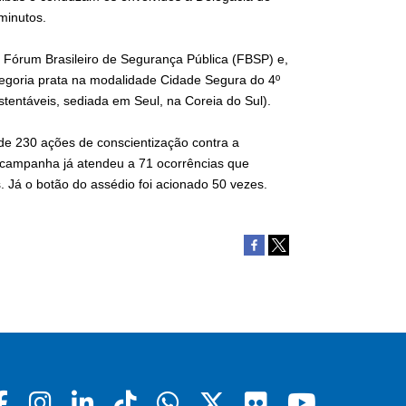
minutos.
do Fórum Brasileiro de Segurança Pública (FBSP) e,
tegoria prata na modalidade Cidade Segura do 4º
tentáveis, sediada em Seul, na Coreia do Sul).
 de 230 ações de conscientização contra a
 campanha já atendeu a 71 ocorrências que
 Já o botão do assédio foi acionado 50 vezes.
Facebook
Instagram
Linkedin
Tiktok
Whatsapp
X
Flickr
Youtu