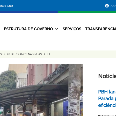
Portal
para o Chat
Ace
da
Prefeitura
ESTRUTURA DE GOVERNO
SERVIÇOS
TRANSPARÊNCI
Navegação
de
Principal
Belo
S DE QUATRO ANOS NAS RUAS DE BH
Horizonte
Notíci
PBH lan
Parada 
eficiên