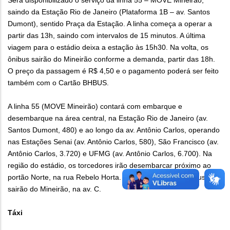
Será disponibilizado o serviço da linha 55 – MOVE Mineirão,
saindo da Estação Rio de Janeiro (Plataforma 1B – av. Santos
Dumont), sentido Praça da Estação. A linha começa a operar a
partir das 13h, saindo com intervalos de 15 minutos. A última
viagem para o estádio deixa a estação às 15h30. Na volta, os
ônibus sairão do Mineirão conforme a demanda, partir das 18h.
O preço da passagem é R$ 4,50 e o pagamento poderá ser feito
também com o Cartão BHBUS.
A linha 55 (MOVE Mineirão) contará com embarque e
desembarque na área central, na Estação Rio de Janeiro (av.
Santos Dumont, 480) e ao longo da av. Antônio Carlos, operando
nas Estações Senai (av. Antônio Carlos, 580), São Francisco (av.
Antônio Carlos, 3.720) e UFMG (av. Antônio Carlos, 6.700). Na
região do estádio, os torcedores irão desembarcar próximo ao
portão Norte, na rua Rebelo Horta. Após a partida, os ônibus
sairão do Mineirão, na av. C.
Táxi