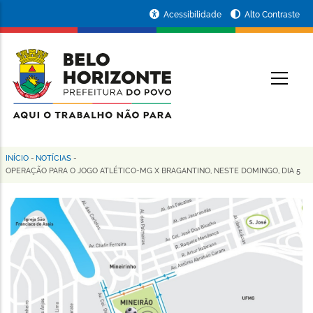
Pular
Portal
Acessibilidade
Alto Contraste
para
da
o
conteúdo
Prefeitura
O
principal
de
Belo
Horizonte
INÍCIO
-
NOTÍCIAS
-
Trilha
OPERAÇÃO PARA O JOGO ATLÉTICO-MG X BRAGANTINO, NESTE DOMINGO, DIA 5
de
navegação