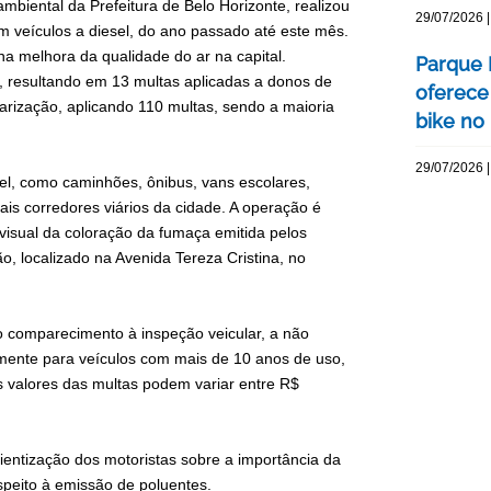
mbiental da Prefeitura de Belo Horizonte, realizou
29/07/2026 |
m veículos a diesel, do ano passado até este mês.
 na melhora da qualidade do ar na capital.
Parque 
s, resultando em 13 multas aplicadas a donos de
oferece
larização, aplicando 110 multas, sendo a maioria
bike no 
29/07/2026 |
sel, como caminhões, ônibus, vans escolares,
ais corredores viários da cidade. A operação é
visual da coloração da fumaça emitida pelos
o, localizado na Avenida Tereza Cristina, no
ão comparecimento à inspeção veicular, a não
mente para veículos com mais de 10 anos de uso,
s valores das multas podem variar entre R$
ientização dos motoristas sobre a importância da
peito à emissão de poluentes.