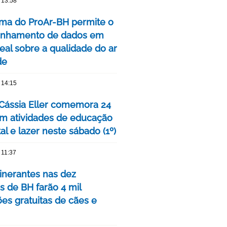
 13:58
rma do ProAr-BH permite o
nhamento de dados em
eal sobre a qualidade do ar
de
 14:15
Cássia Eller comemora 24
m atividades de educação
l e lazer neste sábado (1º)
 11:37
tinerantes nas dez
s de BH farão 4 mil
ões gratuitas de cães e