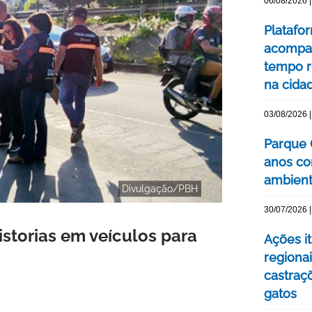
06/08/2026 |
Platafo
acompa
tempo r
na cida
03/08/2026 |
Parque 
anos co
ambienta
Divulgação/PBH
30/07/2026 |
istorias em veículos para
Ações i
regionai
castraç
gatos