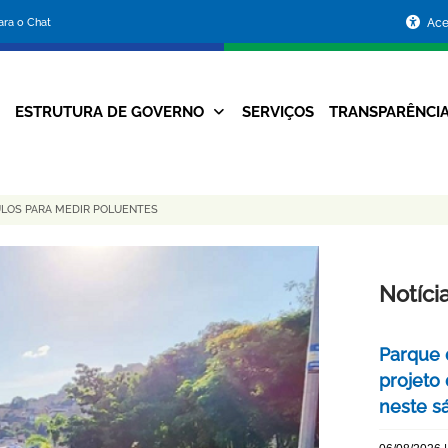
Portal
para o Chat
Ace
da
Prefeitura
ESTRUTURA DE GOVERNO
SERVIÇOS
TRANSPARÊNCI
Navegação
de
Principal
Belo
CULOS PARA MEDIR POLUENTES
Horizonte
Notíci
Parque 
projeto
neste s