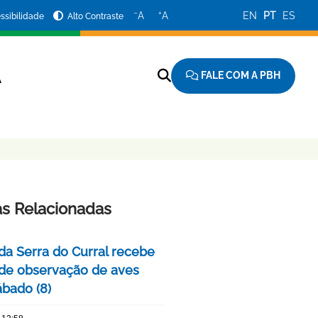
−
+
A
A
EN
PT
ES
ssibilidade
Alto Contraste
FALE COM A PBH
A
as Relacionadas
da Serra do Curral recebe
 de observação de aves
ábado (8)