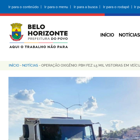
Pular
Ir para o conteúdo |
Ir para o menu |
Ir para a busca |
Ir para o rodapé |
Ir 
para
o
conteúdo
principal
INÍCIO
NOTÍCIAS
INÍCIO
-
NOTÍCIAS
-
OPERAÇÃO OXIGÊNIO: PBH FEZ 1,5 MIL VISTORIAS EM VEÍ
Trilha
de
navegação