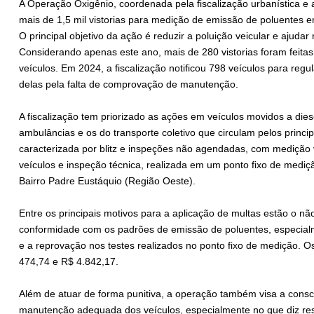
A Operação Oxigênio, coordenada pela fiscalização urbanística e a
mais de 1,5 mil vistorias para medição de emissão de poluentes e
O principal objetivo da ação é reduzir a poluição veicular e ajudar
Considerando apenas este ano, mais de 280 vistorias foram feita
veículos. Em 2024, a fiscalização notificou 798 veículos para regu
delas pela falta de comprovação de manutenção.
A fiscalização tem priorizado as ações em veículos movidos a die
ambulâncias e os do transporte coletivo que circulam pelos princip
caracterizada por blitz e inspeções não agendadas, com medição 
veículos e inspeção técnica, realizada em um ponto fixo de mediçã
Bairro Padre Eustáquio (Região Oeste).
Entre os principais motivos para a aplicação de multas estão o n
conformidade com os padrões de emissão de poluentes, especial
e a reprovação nos testes realizados no ponto fixo de medição. O
474,74 e R$ 4.842,17.
Além de atuar de forma punitiva, a operação também visa a consc
manutenção adequada dos veículos, especialmente no que diz res