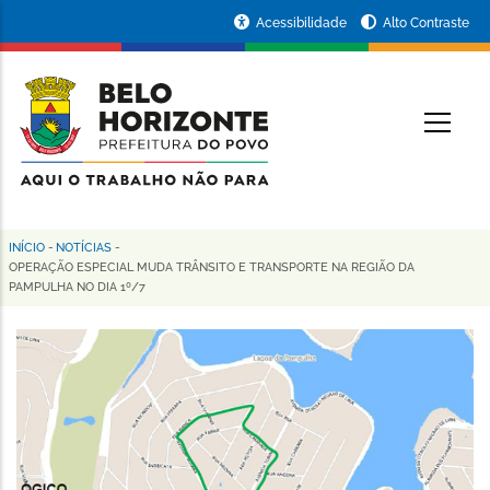
Pular
Portal
Acessibilidade
Alto Contraste
para
da
o
conteúdo
Prefeitura
O
principal
de
Belo
Horizonte
INÍCIO
-
NOTÍCIAS
-
Trilha
OPERAÇÃO ESPECIAL MUDA TRÂNSITO E TRANSPORTE NA REGIÃO DA
PAMPULHA NO DIA 1º/7
de
navegação