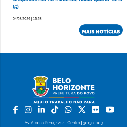
(5)
04/08/2026 | 15:58
MAIS NOTÍCIAS
Facebook
Instagram
Linkedin
Tiktok
Whatsapp
X
Flickr
Yo
Av. Afonso Pena, 1212 - Centro | 30130-003