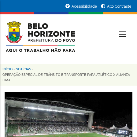
Pular
Portal
Acessibilidade
Alto Contraste
para
da
o
conteúdo
Prefeitura
O
principal
de
Belo
Horizonte
INÍCIO
-
NOTÍCIAS
-
Trilha
OPERAÇÃO ESPECIAL DE TRÂNSITO E TRANSPORTE PARA ATLÉTICO X ALIANZA
LIMA
de
navegação