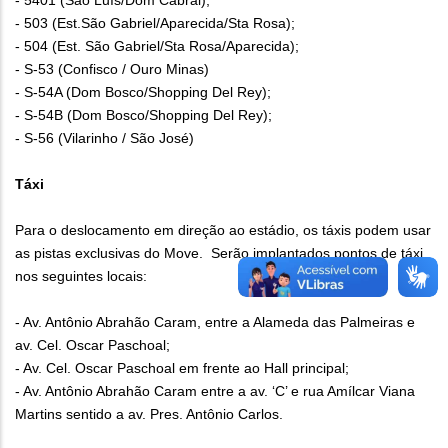
- 5401 (São Luís/Dom Cabral);
- 503 (Est.São Gabriel/Aparecida/Sta Rosa);
- 504 (Est. São Gabriel/Sta Rosa/Aparecida);
- S-53 (Confisco / Ouro Minas)
- S-54A (Dom Bosco/Shopping Del Rey);
- S-54B (Dom Bosco/Shopping Del Rey);
- S-56 (Vilarinho / São José)
Táxi
Para o deslocamento em direção ao estádio, os táxis podem usar
as pistas exclusivas do Move. Serão implantados pontos de táxi
nos seguintes locais:
- Av. Antônio Abrahão Caram, entre a Alameda das Palmeiras e
av. Cel. Oscar Paschoal;
- Av. Cel. Oscar Paschoal em frente ao Hall principal;
- Av. Antônio Abrahão Caram entre a av. ‘C’ e rua Amílcar Viana
Martins sentido a av. Pres. Antônio Carlos.