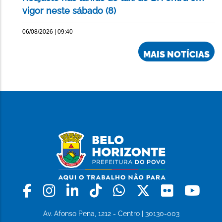
vigor neste sábado (8)
06/08/2026 | 09:40
MAIS NOTÍCIAS
Facebook
Instagram
Linkedin
Tiktok
Whatsapp
X
Flickr
Yo
Av. Afonso Pena, 1212 - Centro | 30130-003