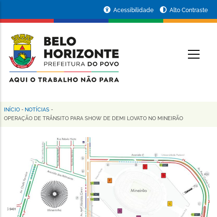
Pular
Portal
Acessibilidade
Alto Contraste
para
da
o
conteúdo
Prefeitura
O
principal
de
Belo
Horizonte
INÍCIO
-
NOTÍCIAS
-
Trilha
OPERAÇÃO DE TRÂNSITO PARA SHOW DE DEMI LOVATO NO MINEIRÃO
de
navegação