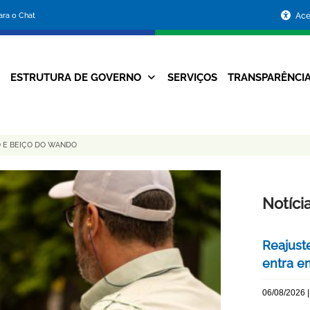
Portal
para o Chat
Ace
da
Prefeitura
ESTRUTURA DE GOVERNO
SERVIÇOS
TRANSPARÊNCI
Navegação
de
Principal
Belo
 E BEIÇO DO WANDO
Horizonte
Notíci
Reajuste
entra e
06/08/2026 |