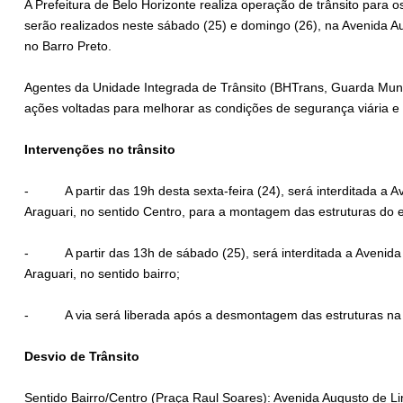
A Prefeitura de Belo Horizonte realiza operação de trânsito para 
serão realizados neste sábado (25) e domingo (26), na Avenida Au
no Barro Preto.
Agentes da Unidade Integrada de Trânsito (BHTrans, Guarda Municip
ações voltadas para melhorar as condições de segurança viária e
Intervenções no trânsito
- A partir das 19h desta sexta-feira (24), será interditada a A
Araguari, no sentido Centro, para a montagem das estruturas do 
- A partir das 13h de sábado (25), será interditada a Avenida 
Araguari, no sentido bairro;
- A via será liberada após a desmontagem das estruturas na n
Desvio de Trânsito
Sentido Bairro/Centro (Praça Raul Soares): Avenida Augusto de L