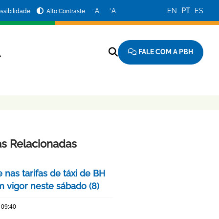
−
+
A
A
EN
PT
ES
ssibilidade
Alto Contraste
FALE COM A PBH
A
as Relacionadas
 nas tarifas de táxi de BH
m vigor neste sábado (8)
 09:40