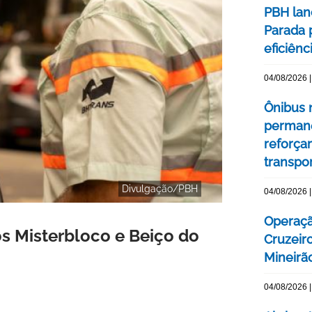
PBH lan
Parada 
eficiên
04/08/2026 |
Ônibus n
permane
reforça
transpo
Divulgação/PBH
04/08/2026 |
Operaçã
s Misterbloco e Beiço do
Cruzeir
Mineirão
04/08/2026 |