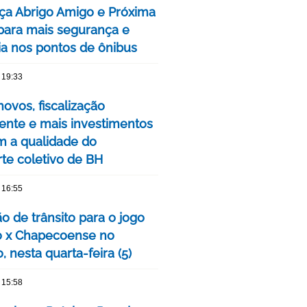
ça Abrigo Amigo e Próxima
para mais segurança e
cia nos pontos de ônibus
 19:33
ovos, fiscalização
nte e mais investimentos
m a qualidade do
rte coletivo de BH
 16:55
o de trânsito para o jogo
o x Chapecoense no
, nesta quarta-feira (5)
 15:58