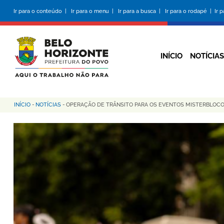
Pular
Ir para o conteúdo |
Ir para o menu |
Ir para a busca |
Ir para o rodapé |
Ir 
para
o
conteúdo
principal
INÍCIO
NOTÍCIAS
INÍCIO
-
NOTÍCIAS
-
OPERAÇÃO DE TRÂNSITO PARA OS EVENTOS MISTERBLOCO
Trilha
de
navegação