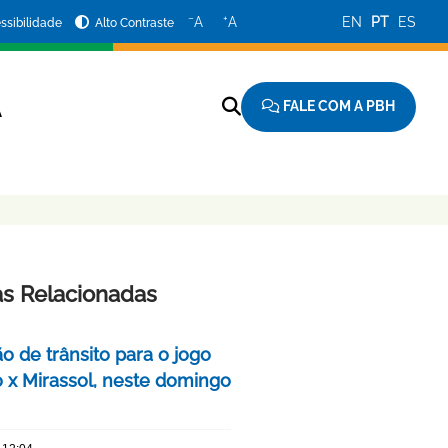
−
+
A
A
EN
PT
ES
ssibilidade
Alto Contraste
FALE COM A PBH
A
as Relacionadas
o de trânsito para o jogo
o x Mirassol, neste domingo