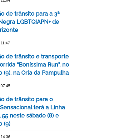
 12:04
o de trânsito para a 3ª
 Negra LGBTQIAPN+ de
rizonte
 11:47
o de trânsito e transporte
orrida “Boníssima Run”, no
 (9), na Orla da Pampulha
 07:45
o de trânsito para o
 Sensacional terá a Linha
 55 neste sábado (8) e
 (9)
 14:36