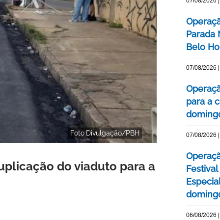
07/08/2026 |
Operaçã
Parada
Belo Ho
07/08/2026 |
Operaçã
para a c
domingo
Foto:Divulgação/PBH
07/08/2026 |
Operaçã
uplicação do viaduto para a
Festival
Especial
domingo
06/08/2026 |