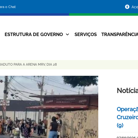
Portal
para o Chat
Ace
da
Prefeitura
ESTRUTURA DE GOVERNO
SERVIÇOS
TRANSPARÊNCI
Navegação
de
Principal
Belo
ADUTO PARA A ARENA MRV, DIA 28
Horizonte
Notíci
Operaçã
Cruzeir
(9)