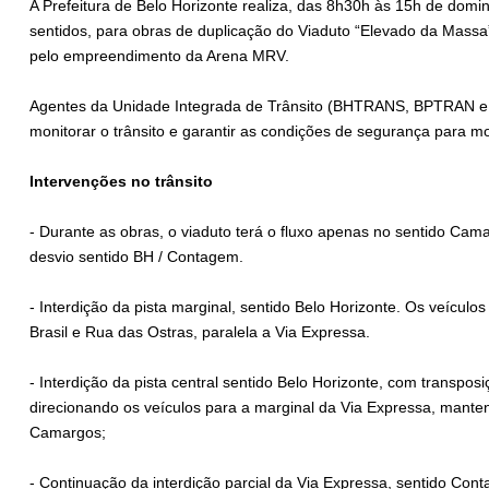
A Prefeitura de Belo Horizonte realiza, das 8h30h às 15h de domin
sentidos, para obras de duplicação do Viaduto “Elevado da Massa
pelo empreendimento da Arena MRV.
Agentes da Unidade Integrada de Trânsito (BHTRANS, BPTRAN e 
monitorar o trânsito e garantir as condições de segurança para mo
Intervenções no trânsito
- Durante as obras, o viaduto terá o fluxo apenas no sentido Cam
desvio sentido BH / Contagem.
- Interdição da pista marginal, sentido Belo Horizonte. Os veículo
Brasil e Rua das Ostras, paralela a Via Expressa.
- Interdição da pista central sentido Belo Horizonte, com transposi
direcionando os veículos para a marginal da Via Expressa, mante
Camargos;
- Continuação da interdição parcial da Via Expressa, sentido Co