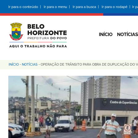
Pular
Ir para o conteúdo |
Ir para o menu |
Ir para a busca |
Ir para o rodapé |
Ir 
para
o
conteúdo
principal
INÍCIO
NOTÍCIAS
INÍCIO
-
NOTÍCIAS
-
OPERAÇÃO DE TRÂNSITO PARA OBRA DE DUPLICAÇÃO DO VI
Trilha
de
navegação