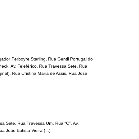
ador Perboyre Starling, Rua Gentil Portugal do
heck, Av. Teleférico, Rua Travessa Sete, Rua
inal), Rua Cristina Maria de Assis, Rua José
essa Sete, Rua Travessa Um, Rua “C”, Av.
 João Batista Vieira (...)