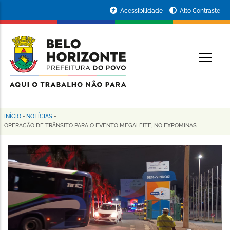
Pular
Portal
Acessibilidade
Alto Contraste
para
da
o
conteúdo
Prefeitura
O
principal
de
Belo
Horizonte
INÍCIO
-
NOTÍCIAS
-
Trilha
OPERAÇÃO DE TRÂNSITO PARA O EVENTO MEGALEITE, NO EXPOMINAS
de
navegação