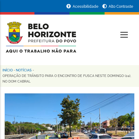
Pular
Portal
Acessibilidade
Alto Contraste
para
da
o
conteúdo
Prefeitura
O
principal
de
Belo
Horizonte
INÍCIO
-
NOTÍCIAS
-
Trilha
OPERAÇÃO DE TRÂNSITO PARA O ENCONTRO DE FUSCA NESTE DOMINGO (24),
NO DOM CABRAL
de
navegação