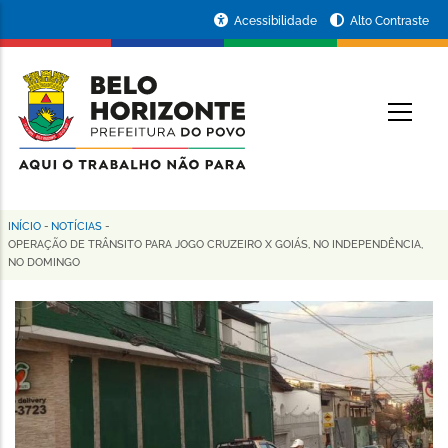
Pular
Portal
Acessibilidade
Alto Contraste
para
da
o
conteúdo
Prefeitura
O
principal
de
Belo
Horizonte
INÍCIO
-
NOTÍCIAS
-
Trilha
OPERAÇÃO DE TRÂNSITO PARA JOGO CRUZEIRO X GOIÁS, NO INDEPENDÊNCIA,
NO DOMINGO
de
navegação