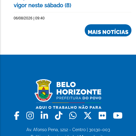
vigor neste sábado (8)
06/08/2026 | 09:40
MAIS NOTÍCIAS
Facebook
Instagram
Linkedin
Tiktok
Whatsapp
X
Flickr
Yo
Av. Afonso Pena, 1212 - Centro | 30130-003