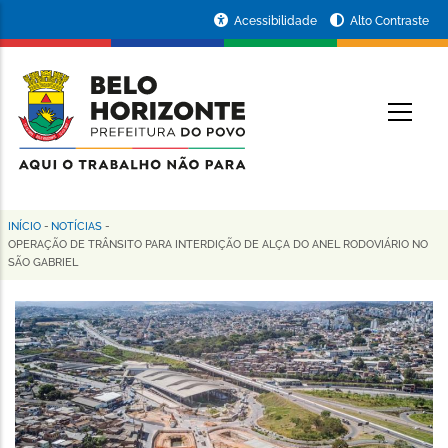
Pular
Portal
Acessibilidade
Alto Contraste
para
da
o
conteúdo
Prefeitura
O
principal
de
Belo
Horizonte
INÍCIO
-
NOTÍCIAS
-
Trilha
OPERAÇÃO DE TRÂNSITO PARA INTERDIÇÃO DE ALÇA DO ANEL RODOVIÁRIO NO
SÃO GABRIEL
de
navegação