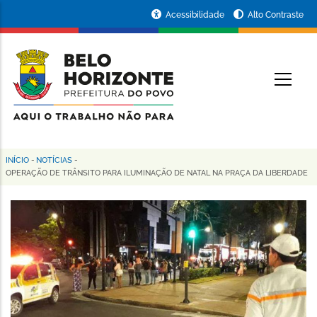
Pular
Portal
Acessibilidade
Alto Contraste
para
da
o
conteúdo
Prefeitura
O
principal
de
Belo
Horizonte
INÍCIO
-
NOTÍCIAS
-
Trilha
OPERAÇÃO DE TRÂNSITO PARA ILUMINAÇÃO DE NATAL NA PRAÇA DA LIBERDADE
de
navegação