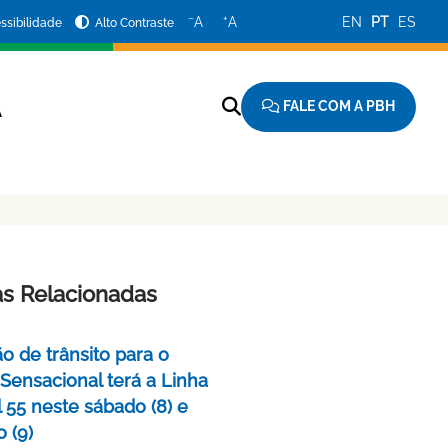
−
+
A
A
EN
PT
ES
ssibilidade
Alto Contraste
FALE COM A PBH
A
as Relacionadas
o de trânsito para o
 Sensacional terá a Linha
 55 neste sábado (8) e
 (9)