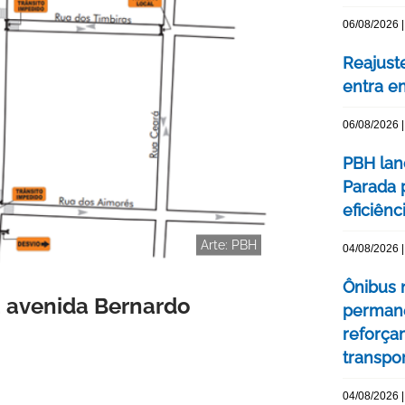
06/08/2026 |
Reajuste
entra e
06/08/2026 |
PBH lan
Parada 
eficiên
Arte: PBH
04/08/2026 |
Ônibus n
a avenida Bernardo
permane
reforça
transpo
04/08/2026 |