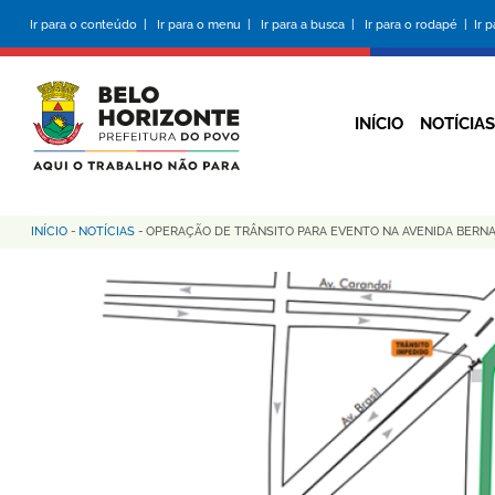
Pular
Ir para o conteúdo |
Ir para o menu |
Ir para a busca |
Ir para o rodapé |
Ir 
para
o
conteúdo
principal
INÍCIO
NOTÍCIAS
INÍCIO
-
NOTÍCIAS
-
OPERAÇÃO DE TRÂNSITO PARA EVENTO NA AVENIDA BERNA
Trilha
de
navegação