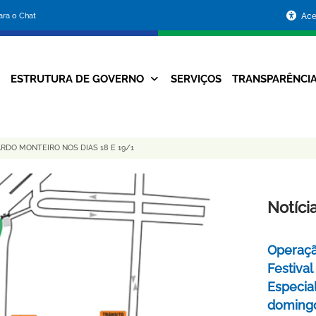
Portal
para o Chat
Ace
da
Prefeitura
ESTRUTURA DE GOVERNO
SERVIÇOS
TRANSPARÊNCI
Navegação
de
Principal
Belo
RDO MONTEIRO NOS DIAS 18 E 19/1
Horizonte
Notíci
Operaçã
Festival
Especial
domingo