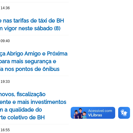
 14:36
 nas tarifas de táxi de BH
m vigor neste sábado (8)
 09:40
ça Abrigo Amigo e Próxima
para mais segurança e
cia nos pontos de ônibus
 19:33
ovos, fiscalização
nte e mais investimentos
m a qualidade do
rte coletivo de BH
 16:55