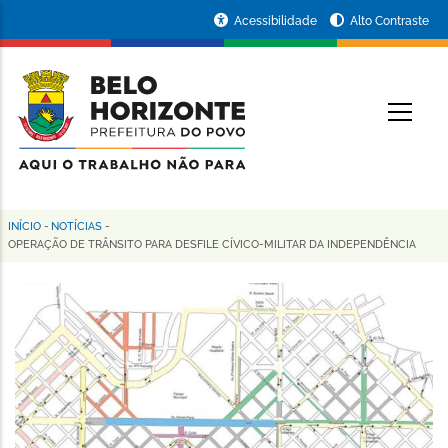
Pular
Portal
Acessibilidade
Alto Contraste
para
da
o
conteúdo
Prefeitura
O
principal
de
Belo
Horizonte
INÍCIO
-
NOTÍCIAS
-
Trilha
OPERAÇÃO DE TRÂNSITO PARA DESFILE CÍVICO-MILITAR DA INDEPENDÊNCIA
de
navegação