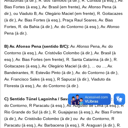
Amazonas (à dir.), R. dos Tamoios (à dir.), R. Curitiba (à esq.), Av.
Bias Fortes (à esq.), Av. Brasil (em frente), Av. Afonso Pena (à
dir.), ou Viaduto B, Av. Olegário Maciel (em frente), R. Goitacazes
(à dir.), Av. Bias Fortes (à esq.), Praça Raul Soares, Av. Bias
Fortes, R. da Bahia (à dir.), Av. do Contorno (à esq.), Av. Afonso
Pena (à dir.).
B) Av. Afonso Pena (sentido B/C):
Av. Afonso Pena, Av. do
Contorno (à esq.), Av. Cristóvão Colombo (à dir.), Av. Brasil (à
esq.), Av. Bias Fortes (em frente), R. Santa Catarina (à dir.), R.
Goitacazes (à esq.), Av. Olegário Maciel (à dir.), ... ou ..., Av.
Bandeirantes, R. Estevão Pinto (à dir.), Av. do Contorno (à dir.),
Av. Francisco Sales (à esq.), R Sapucaí (à dir.), Viaduto da
Floresta (à esq.), Av. do Contorno (à dir.).
C) Sentido Túnel Lagoinha / Savassi via Viaduto Oeste:
Av.
do Contorno, R Paracatu (à esq.), Av. Augusto de Lima (à esq.), R
Rio Grande do Sul (à dir.), R. Guajajaras (à esq.), Av. Bias Fortes
(à dir.), Av. Cristóvão Colombo (à dir.) ou Av. do Contorno, R
Paracatu (à esq.), Av. Barbacena (à esq.), R. Araguari (à dir.), R.