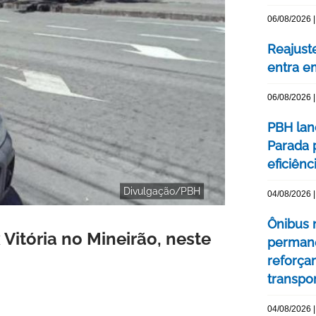
06/08/2026 |
Reajuste
entra e
06/08/2026 |
PBH lan
Parada 
eficiên
Divulgação/PBH
04/08/2026 |
Ônibus n
 Vitória no Mineirão, neste
permane
reforça
transpo
04/08/2026 |