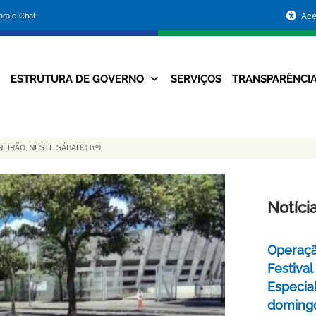
Portal
para o Chat
Ace
da
Prefeitura
ESTRUTURA DE GOVERNO
SERVIÇOS
TRANSPARÊNCI
Navegação
de
Principal
Belo
EIRÃO, NESTE SÁBADO (1º)
Horizonte
Notíci
Operaçã
Festival
Especial
domingo