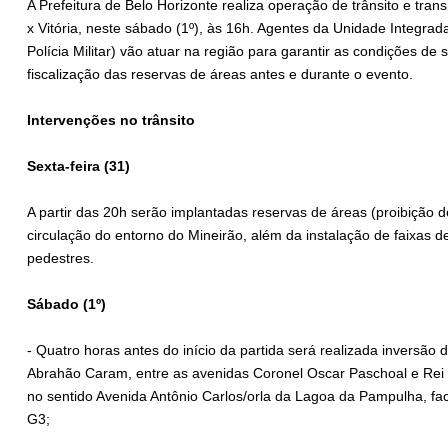
A Prefeitura de Belo Horizonte realiza operação de trânsito e tran
x Vitória, neste sábado (1º), às 16h. Agentes da Unidade Integrad
Polícia Militar) vão atuar na região para garantir as condições d
fiscalização das reservas de áreas antes e durante o evento.
Intervenções no trânsito
Sexta-feira (31)
A partir das 20h serão implantadas reservas de áreas (proibição d
circulação do entorno do Mineirão, além da instalação de faixas de
pedestres.
Sábado (1º)
- Quatro horas antes do início da partida será realizada inversão 
Abrahão Caram, entre as avenidas Coronel Oscar Paschoal e Rei 
no sentido Avenida Antônio Carlos/orla da Lagoa da Pampulha, fa
G3;