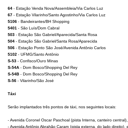
64
- Estação Venda Nova/Assembleia/Via Carlos Luz
67
- Estação Vilarinho/Santo Agostinho/Via Carlos Luz
5106
- Bandeirantes/BH Shopping
5401
- São Luís/Dom Cabral
503
- Estação São Gabriel/Aparecida/Santa Rosa
504
- Estação São Gabriel/Santa Rosa/Aparecida
506
- Estação Ponto São José/Avenida Antônio Carlos
5102
- UFMG/Santo Antônio
S-53
- Confisco/Ouro Minas
S-54A
- Dom Bosco/Shopping Del Rey
S-54B
- Dom Bosco/Shopping Del Rey
S-56
- Vilarinho/São José
Táxi
Serão implantados três pontos de táxi, nos seguintes locais:
- Avenida Coronel Oscar Paschoal (pista Interna, canteiro central)
- Avenida Antônio Abrahão Caram (pista externa, do lado direito),