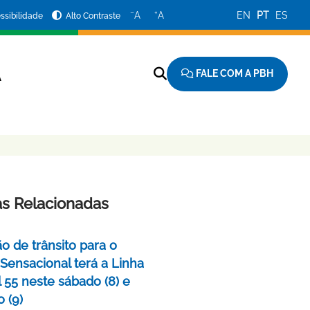
−
+
A
A
EN
PT
ES
ssibilidade
Alto Contraste
FALE COM A PBH
A
as Relacionadas
o de trânsito para o
 Sensacional terá a Linha
 55 neste sábado (8) e
 (9)