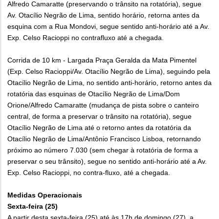
Alfredo Camaratte (preservando o trânsito na rotatória), segue
Av. Otacílio Negrão de Lima, sentido horário, retorna antes da
esquina com a Rua Mondovi, segue sentido anti-horário até a Av.
Exp. Celso Racioppi no contrafluxo até a chegada.
Corrida de 10 km - Largada Praça Geralda da Mata Pimentel
(Exp. Celso Racioppi/Av. Otacílio Negrão de Lima), seguindo pela
Otacílio Negrão de Lima, no sentido anti-horário, retorno antes da
rotatória das esquinas de Otacílio Negrão de Lima/Dom
Orione/Alfredo Camaratte (mudança de pista sobre o canteiro
central, de forma a preservar o trânsito na rotatória), segue
Otacílio Negrão de Lima até o retorno antes da rotatória da
Otacílio Negrão de Lima/Antônio Francisco Lisboa, retornando
próximo ao número 7.030 (sem chegar à rotatória de forma a
preservar o seu trânsito), segue no sentido anti-horário até a Av.
Exp. Celso Racioppi, no contra-fluxo, até a chegada.
Medidas Operacionais
Sexta-feira (25)
A partir desta sexta-feira (25) até às 17h de domingo (27), a