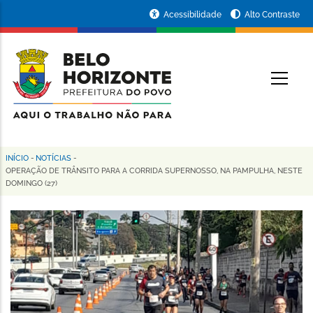
Pular
Portal
Acessibilidade
Alto Contraste
para
da
o
conteúdo
Prefeitura
O
principal
de
Belo
Horizonte
INÍCIO
-
NOTÍCIAS
-
Trilha
OPERAÇÃO DE TRÂNSITO PARA A CORRIDA SUPERNOSSO, NA PAMPULHA, NESTE
DOMINGO (27)
de
navegação